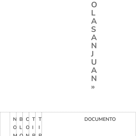
O
L
A
S
A
N
J
U
A
N
»
N
B
C
T
T
DOCUMENTO
O
L
O
I
I
M
O
N
P
P