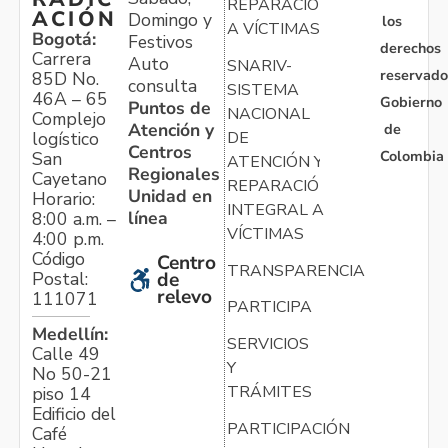
REPARACIÓN
ACIÓN
Domingo y
los
A VÍCTIMAS
Bogotá:
Festivos
derechos
Carrera
Auto
SNARIV-
reservado
85D No.
consulta
SISTEMA
46A – 65
Gobierno
Puntos de
NACIONAL
Complejo
Atención y
de
logístico
DE
Centros
Colombia
San
ATENCIÓN Y
Regionales
Cayetano
REPARACIÓN
Unidad en
Horario:
INTEGRAL A
línea
8:00 a.m. –
VÍCTIMAS
4:00 p.m.
Código
Centro
TRANSPARENCIA
Postal:
de
relevo
111071
PARTICIPA
Medellín:
SERVICIOS
Calle 49
Y
No 50-21
TRÁMITES
piso 14
Edificio del
PARTICIPACIÓN
Café