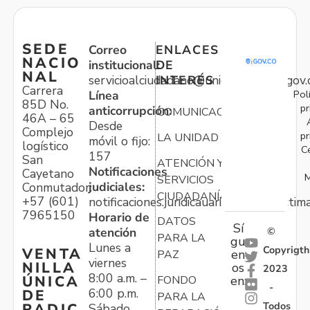
SEDE
Correo
ENLACES
NACIO
institucional:
DE
NAL
servicioalciudadano@unidadvictimas.gov.
INTERÉS
Carrera
Pol
Línea
85D No.
pr
anticorrupción:
COMUNICACIONES
46A – 65
Desde
Complejo
pr
LA UNIDAD
móvil o fijo:
logístico
C
157
San
ATENCIÓN Y
Notificaciones
Cayetano
M
SERVICIOS
judiciales:
Conmutador:
CIUDADANÍA
+57 (601)
notificaciones.juridicauariv@unidadvictim
7965150
Horario de
DATOS
Sí
atención
©
PARA LA
gu
Lunes a
Copyrigth
VENTA
en
PAZ
viernes
NILLA
os
2023
8:00 a.m. –
ÚNICA
FONDO
en:
-
6:00 p.m.
DE
PARA LA
Todos
RADIC
Sábado,