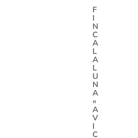
F
I
N
C
A
L
A
L
U
N
A
«
A
V
I
C