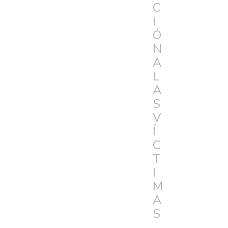
C
I
Ó
N
A
L
A
S
V
Í
C
T
I
M
A
S