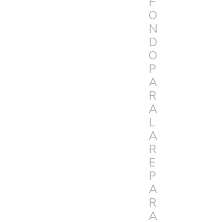
F
O
N
D
O
P
A
R
A
L
A
R
E
P
A
R
A