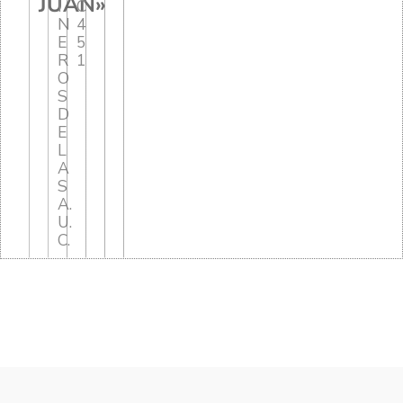
JUAN»
I
C
N
4
E
5
R
1
O
S
D
E
L
A
S
A.
U.
C.