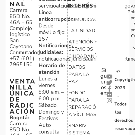
NAL
servicioalciudadano@unidadvictimas.gov.
INTERÉS
Carrera
Pol
Línea
85D No.
pr
anticorrupción:
COMUNICACIONES
46A – 65
Desde
Complejo
pr
LA UNIDAD
móvil o fijo:
logístico
C
157
San
ATENCIÓN Y
Notificaciones
Cayetano
M
SERVICIOS
judiciales:
Conmutador:
CIUDADANÍA
+57 (601)
notificaciones.juridicauariv@unidadvictim
7965150
Horario de
DATOS
Sí
atención
©
PARA LA
gu
Lunes a
Copyrigth
VENTA
en
PAZ
viernes
NILLA
os
2023
8:00 a.m. –
ÚNICA
FONDO
en:
-
6:00 p.m.
DE
PARA LA
Todos
RADIC
Sábado,
REPARACIÓN
ACIÓN
Domingo y
los
A VÍCTIMAS
Bogotá:
Festivos
derechos
Carrera
Auto
SNARIV-
reservado
85D No.
consulta
SISTEMA