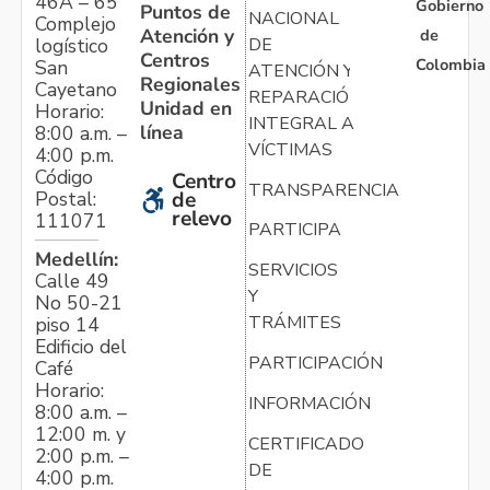
46A – 65
Gobierno
Puntos de
NACIONAL
Complejo
Atención y
de
logístico
DE
Centros
Colombia
San
ATENCIÓN Y
Regionales
Cayetano
REPARACIÓN
Unidad en
Horario:
INTEGRAL A
línea
8:00 a.m. –
VÍCTIMAS
4:00 p.m.
Código
Centro
TRANSPARENCIA
Postal:
de
relevo
111071
PARTICIPA
Medellín:
SERVICIOS
Calle 49
Y
No 50-21
TRÁMITES
piso 14
Edificio del
PARTICIPACIÓN
Café
Horario:
INFORMACIÓN
8:00 a.m. –
12:00 m. y
CERTIFICADO
2:00 p.m. –
DE
4:00 p.m.