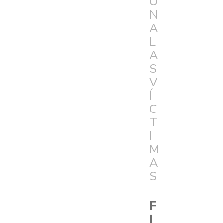
Ó
N
A
L
A
S
V
Í
C
T
I
M
A
S
F
I