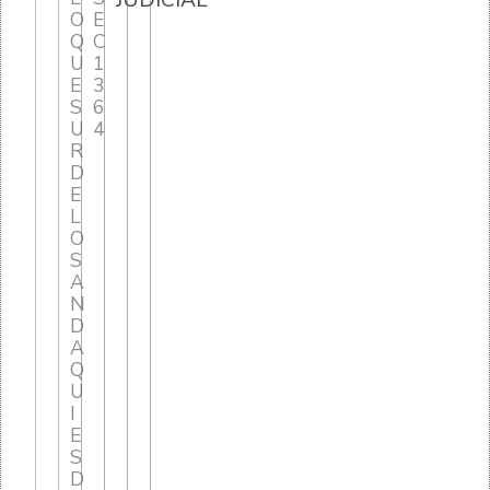
JUDICIAL
O
E
Q
C
U
1
E
3
S
6
U
4
R
D
E
L
O
S
A
N
D
A
Q
U
I
E
S
D