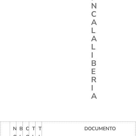
N
C
A
L
A
L
I
B
E
R
I
A
N
B
C
T
T
DOCUMENTO