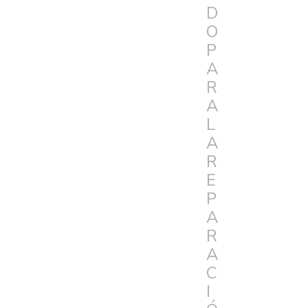
D
O
P
A
R
A
L
A
R
E
P
A
R
A
C
I