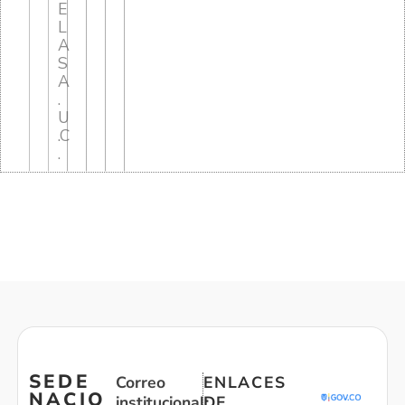
E
L
A
S
A
.
U
.C
.
SEDE
Correo
ENLACES
NACIO
institucional:
DE