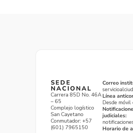
SEDE
Correo instit
NACIONAL
servicioalci
Carrera 85D No. 46A
Línea antico
– 65
Desde móvil o
Complejo logístico
Notificacion
San Cayetano
judiciales:
Conmutador: +57
notificacione
(601) 7965150
Horario de a