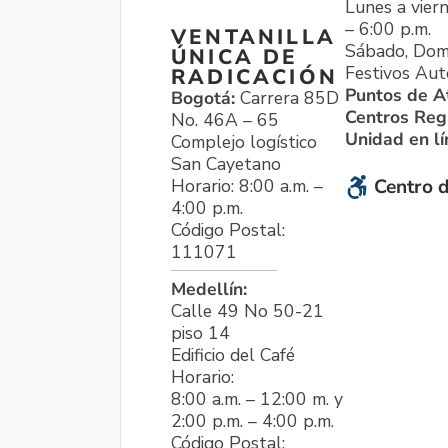
Lunes a viern
– 6:00 p.m.
VENTANILLA
Sábado, Dom
ÚNICA DE
Festivos Aut
RADICACIÓN
Puntos de A
Bogotá:
Carrera 85D
Centros Reg
No. 46A – 65
Unidad en l
Complejo logístico
San Cayetano
Horario: 8:00 a.m. –
Centro d
4:00 p.m.
Código Postal:
111071
Medellín:
Calle 49 No 50-21
piso 14
Edificio del Café
Horario:
8:00 a.m. – 12:00 m. y
2:00 p.m. – 4:00 p.m.
Código Postal: