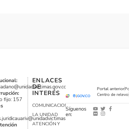
ENLACES
ucional:
DE
udadano@unidadvictimas.gov.co
Portal anterior
Po
INTERÉS
rrupción:
Centro de relevo
 fijo: 157
es
COMUNICACIONES
Síguenos
en:
LA UNIDAD
s.juridicauariv@unidadvictimas.gov.co
ATENCIÓN Y
tención