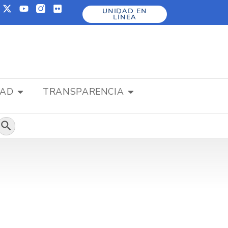
UNIDAD EN
LÍNEA
DAD
TRANSPARENCIA
Botón de búsqueda