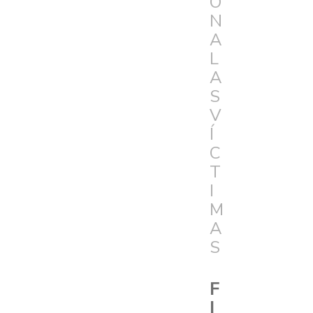
Ó
N
A
L
A
S
V
Í
C
T
I
M
A
S
F
I