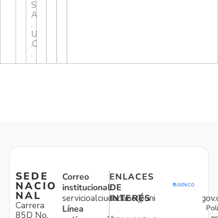
S
A
.
U
.C
.
SEDE
Correo
ENLACES
NACIO
institucional:
DE
NAL
servicioalciudadano@unidadvictimas.gov.
INTERÉS
Carrera
Pol
Línea
85D No.
pr