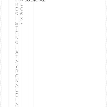
JUDICIAL
R
E
E
C
S
6
I
3
S
7
T
E
N
C
I
A
T
A
Y
R
O
N
A
D
E
L
A