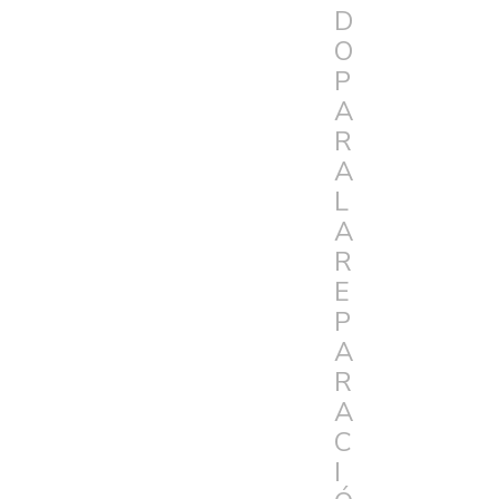
D
O
P
A
R
A
L
A
R
E
P
A
R
A
C
I