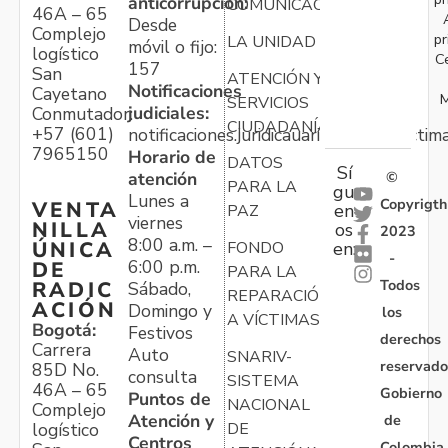
anticorrupción:
COMUNICACIONES
46A – 65
Desde
Complejo
pr
LA UNIDAD
móvil o fijo:
logístico
C
157
San
ATENCIÓN Y
Notificaciones
Cayetano
M
SERVICIOS
judiciales:
Conmutador:
CIUDADANÍA
+57 (601)
notificaciones.juridicauariv@unidadvictim
7965150
Horario de
DATOS
Sí
atención
©
PARA LA
gu
Lunes a
Copyrigth
VENTA
en
PAZ
viernes
NILLA
os
2023
8:00 a.m. –
ÚNICA
FONDO
en:
-
6:00 p.m.
DE
PARA LA
Todos
RADIC
Sábado,
REPARACIÓN
ACIÓN
Domingo y
los
A VÍCTIMAS
Bogotá:
Festivos
derechos
Carrera
Auto
SNARIV-
reservado
85D No.
consulta
SISTEMA
46A – 65
Gobierno
Puntos de
NACIONAL
Complejo
Atención y
de
logístico
DE
Centros
Colombia