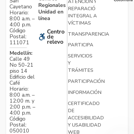
San
ATENCIÓN Y
Regionales
Cayetano
REPARACIÓN
Unidad en
Horario:
INTEGRAL A
línea
8:00 a.m. –
VÍCTIMAS
4:00 p.m.
Código
Centro
TRANSPARENCIA
Postal:
de
relevo
111071
PARTICIPA
Medellín:
SERVICIOS
Calle 49
Y
No 50-21
TRÁMITES
piso 14
Edificio del
PARTICIPACIÓN
Café
Horario:
INFORMACIÓN
8:00 a.m. –
12:00 m. y
CERTIFICADO
2:00 p.m. –
DE
4:00 p.m.
ACCESIBILIDAD
Código
Postal:
Y USABILIDAD
050010
WEB