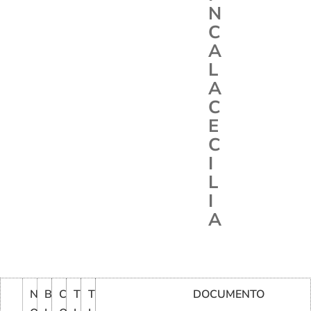
N
C
A
L
A
C
E
C
I
L
I
A
N
B
C
T
T
DOCUMENTO