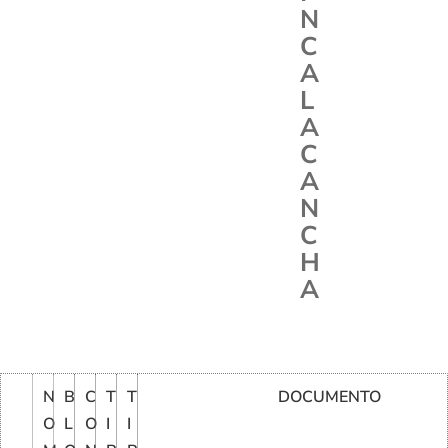
N
C
A
L
A
C
A
N
C
H
A
N
B
C
T
T
DOCUMENTO
O
L
O
I
I