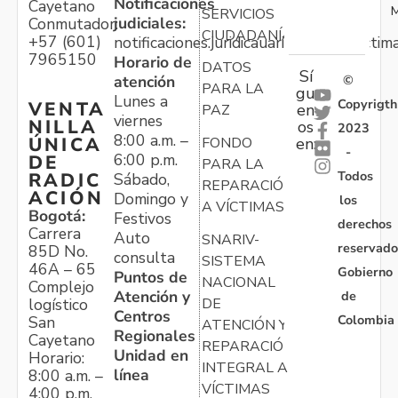
Notificaciones
Cayetano
M
SERVICIOS
judiciales:
Conmutador:
CIUDADANÍA
+57 (601)
notificaciones.juridicauariv@unidadvictim
7965150
Horario de
DATOS
Sí
atención
©
PARA LA
gu
Lunes a
Copyrigth
VENTA
en
PAZ
viernes
NILLA
os
2023
8:00 a.m. –
ÚNICA
FONDO
en:
-
6:00 p.m.
DE
PARA LA
Todos
RADIC
Sábado,
REPARACIÓN
ACIÓN
Domingo y
los
A VÍCTIMAS
Bogotá:
Festivos
derechos
Carrera
Auto
SNARIV-
reservado
85D No.
consulta
SISTEMA
46A – 65
Gobierno
Puntos de
NACIONAL
Complejo
Atención y
de
logístico
DE
Centros
Colombia
San
ATENCIÓN Y
Regionales
Cayetano
REPARACIÓN
Unidad en
Horario:
INTEGRAL A
línea
8:00 a.m. –
VÍCTIMAS
4:00 p.m.