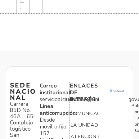
.C
.
SEDE
Correo
ENLACES
NACIO
institucional:
DE
NAL
servicioalciudadano@unidadvictimas.gov.
INTERÉS
Carrera
Pol
Línea
85D No.
pr
anticorrupción:
COMUNICACIONES
46A – 65
Desde
Complejo
pr
LA UNIDAD
móvil o fijo:
logístico
C
157
San
ATENCIÓN Y