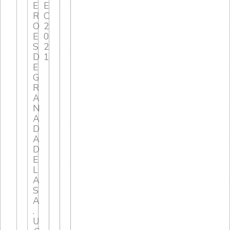
E
E
R
C
O
2
E
0
S
2
D
1
E
G
R
A
N
A
D
A
D
E
L
A
S
A
.
U