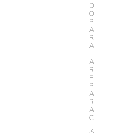
D
O
P
A
R
A
L
A
R
E
P
A
R
A
C
I