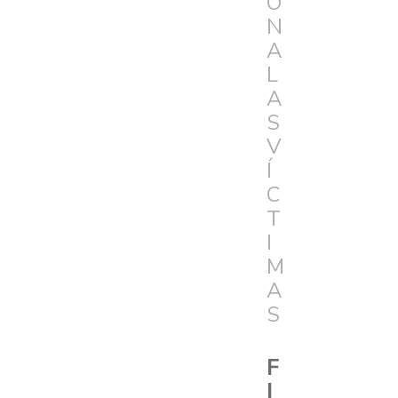
Ó
N
A
L
A
S
V
Í
C
T
I
M
A
S
F
I