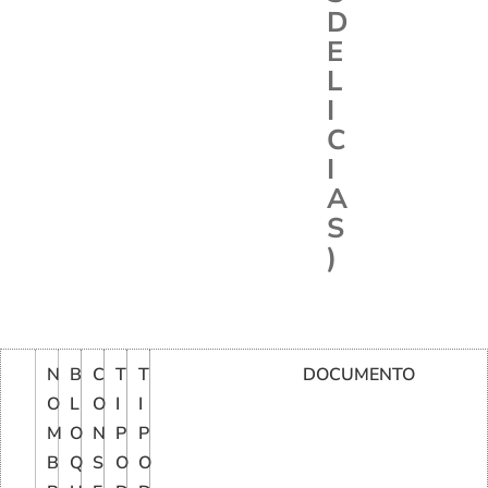
D
E
L
I
C
I
A
S
)
N
B
C
T
T
DOCUMENTO
O
L
O
I
I
M
O
N
P
P
B
Q
S
O
O