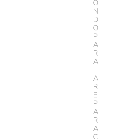
O
N
D
O
P
A
R
A
L
A
R
E
P
A
R
A
C