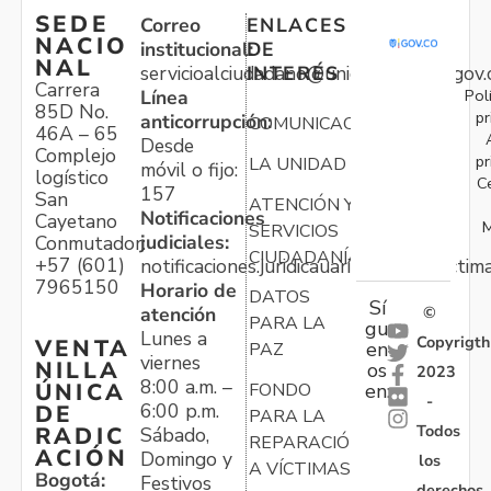
SEDE
Correo
ENLACES
NACIO
institucional:
DE
NAL
servicioalciudadano@unidadvictimas.gov.
INTERÉS
Carrera
Pol
Línea
85D No.
pr
anticorrupción:
COMUNICACIONES
46A – 65
Desde
Complejo
pr
LA UNIDAD
móvil o fijo:
logístico
C
157
San
ATENCIÓN Y
Notificaciones
Cayetano
M
SERVICIOS
judiciales:
Conmutador:
CIUDADANÍA
+57 (601)
notificaciones.juridicauariv@unidadvictim
7965150
Horario de
DATOS
Sí
atención
©
PARA LA
gu
Lunes a
Copyrigth
VENTA
en
PAZ
viernes
NILLA
os
2023
8:00 a.m. –
ÚNICA
FONDO
en:
-
6:00 p.m.
DE
PARA LA
Todos
RADIC
Sábado,
REPARACIÓN
ACIÓN
Domingo y
los
A VÍCTIMAS
Bogotá:
Festivos
derechos