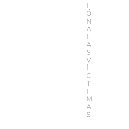
I
Ó
N
A
L
A
S
V
Í
C
T
I
M
A
S