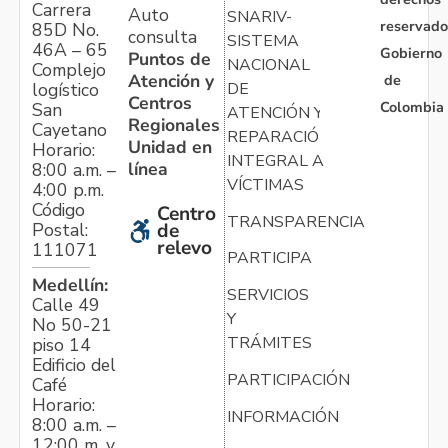
Carrera
Auto
SNARIV-
reservado
85D No.
consulta
SISTEMA
46A – 65
Gobierno
Puntos de
NACIONAL
Complejo
Atención y
de
logístico
DE
Centros
Colombia
San
ATENCIÓN Y
Regionales
Cayetano
REPARACIÓN
Unidad en
Horario:
INTEGRAL A
línea
8:00 a.m. –
VÍCTIMAS
4:00 p.m.
Código
Centro
TRANSPARENCIA
Postal:
de
relevo
111071
PARTICIPA
Medellín:
SERVICIOS
Calle 49
Y
No 50-21
TRÁMITES
piso 14
Edificio del
PARTICIPACIÓN
Café
Horario:
INFORMACIÓN
8:00 a.m. –
12:00 m. y