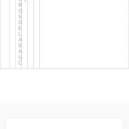
R
O
S
D
E
L
A
S
A.
U.
C.