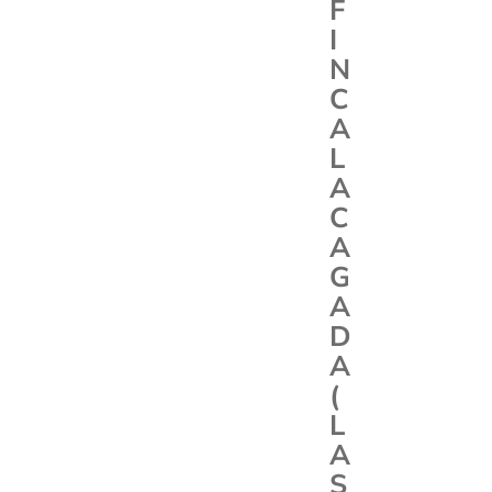
F
I
N
C
A
L
A
C
A
G
A
D
A
(
L
A
S