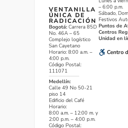
Lunes a viern
– 6:00 p.m.
VENTANILLA
Sábado, Dom
ÚNICA DE
Festivos Aut
RADICACIÓN
Puntos de A
Bogotá:
Carrera 85D
Centros Reg
No. 46A – 65
Unidad en l
Complejo logístico
San Cayetano
Horario: 8:00 a.m. –
Centro d
4:00 p.m.
Código Postal:
111071
Medellín:
Calle 49 No 50-21
piso 14
Edificio del Café
Horario:
8:00 a.m. – 12:00 m. y
2:00 p.m. – 4:00 p.m.
Código Postal: