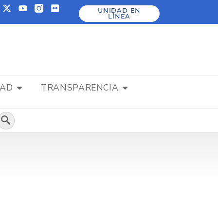
UNIDAD EN
LÍNEA
DAD
TRANSPARENCIA
Botón de búsqueda