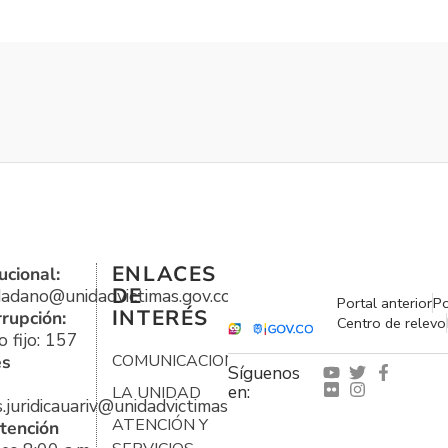
ENLACES
ucional:
DE
udadano@unidadvictimas.gov.co
Portal anterior
Po
INTERÉS
rrupción:
Centro de relevo
 fijo: 157
es
COMUNICACIONES
Síguenos
en:
LA UNIDAD
s.juridicauariv@unidadvictimas.gov.co
ATENCIÓN Y
tención