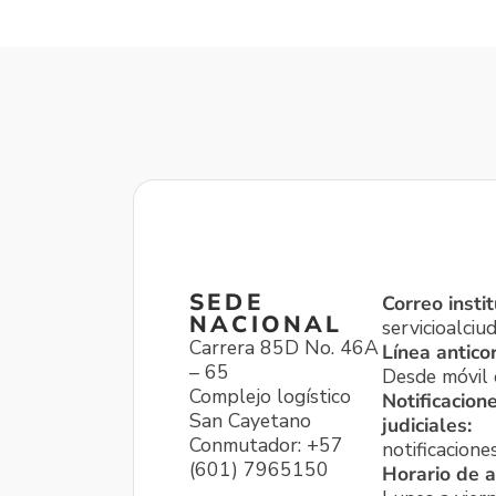
SEDE
Correo instit
NACIONAL
servicioalci
Carrera 85D No. 46A
Línea antico
– 65
Desde móvil o
Complejo logístico
Notificacion
San Cayetano
judiciales:
Conmutador: +57
notificacione
(601) 7965150
Horario de a