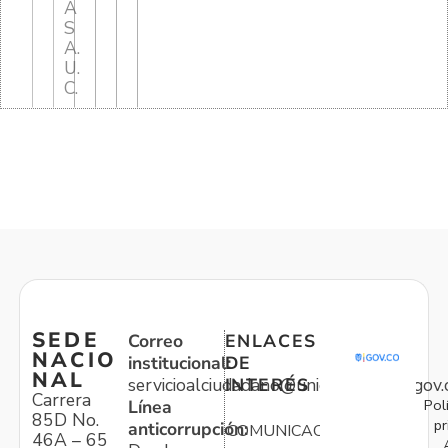
A
S
A.
U.
C.
SEDE
Correo
ENLACES
NACIO
institucional:
DE
NAL
servicioalciudadano@unidadvictimas.gov.
INTERÉS
Carrera
Pol
Línea
85D No.
pr
anticorrupción:
COMUNICACIONES
46A – 65