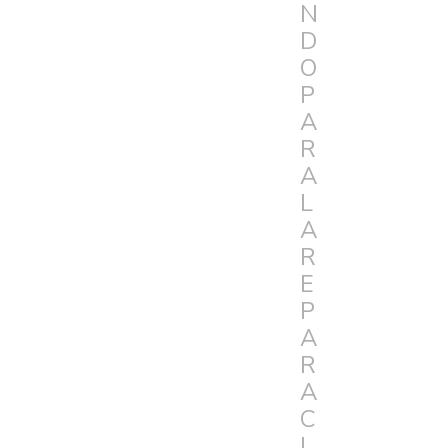
N
D
O
P
A
R
A
L
A
R
E
P
A
R
A
C
I