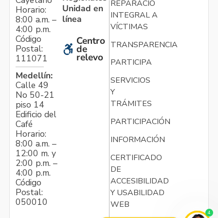
REPARACIÓN
Unidad en
Horario:
INTEGRAL A
línea
8:00 a.m. –
VÍCTIMAS
4:00 p.m.
Código
Centro
TRANSPARENCIA
Postal:
de
relevo
111071
PARTICIPA
Medellín:
SERVICIOS
Calle 49
Y
No 50-21
TRÁMITES
piso 14
Edificio del
PARTICIPACIÓN
Café
Horario:
INFORMACIÓN
8:00 a.m. –
12:00 m. y
CERTIFICADO
2:00 p.m. –
DE
4:00 p.m.
ACCESIBILIDAD
Código
Postal:
Y USABILIDAD
050010
WEB
4