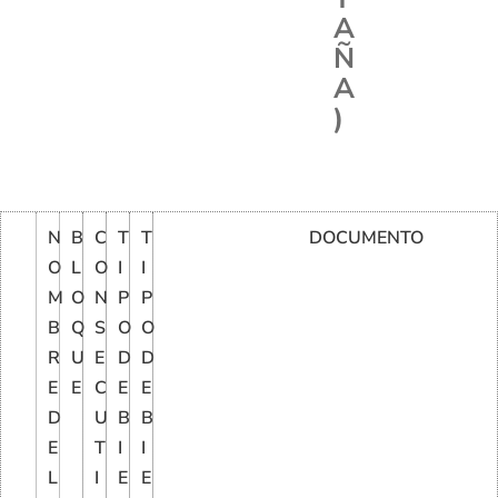
A
Ñ
A
)
N
B
C
T
T
DOCUMENTO
O
L
O
I
I
M
O
N
P
P
B
Q
S
O
O
R
U
E
D
D
E
E
C
E
E
D
U
B
B
E
T
I
I
L
I
E
E