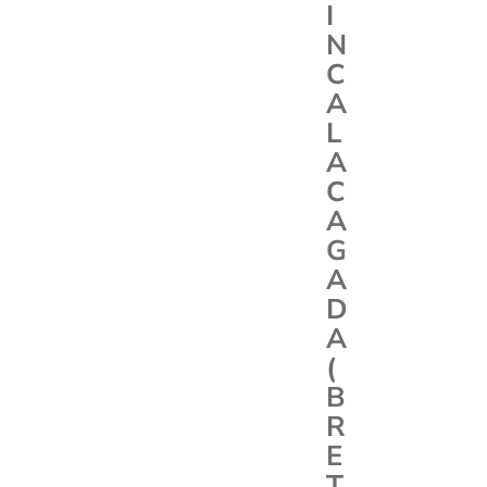
I
N
C
A
L
A
C
A
G
A
D
A
(
B
R
E
T