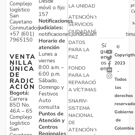
Desde
Complejo
pr
LA UNIDAD
móvil o fijo:
logístico
C
157
San
ATENCIÓN Y
Notificaciones
Cayetano
M
SERVICIOS
judiciales:
Conmutador:
CIUDADANÍA
+57 (601)
notificaciones.juridicauariv@unidadvictim
7965150
Horario de
DATOS
Sí
atención
©
PARA LA
gu
Lunes a
Copyrigth
VENTA
en
PAZ
viernes
NILLA
os
2023
8:00 a.m. –
ÚNICA
FONDO
en:
-
6:00 p.m.
DE
PARA LA
Todos
RADIC
Sábado,
REPARACIÓN
ACIÓN
Domingo y
los
A VÍCTIMAS
Bogotá:
Festivos
derechos
Carrera
Auto
SNARIV-
reservado
85D No.
consulta
SISTEMA
46A – 65
Gobierno
Puntos de
NACIONAL
Complejo
Atención y
de
logístico
DE
Centros
Colombia
San
ATENCIÓN Y
Regionales
Cayetano