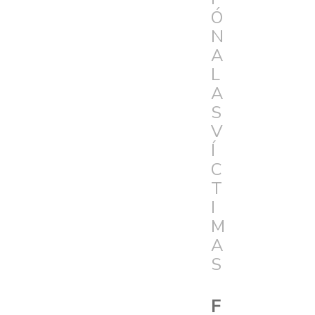
Ó
N
A
L
A
S
V
Í
C
T
I
M
A
S
F