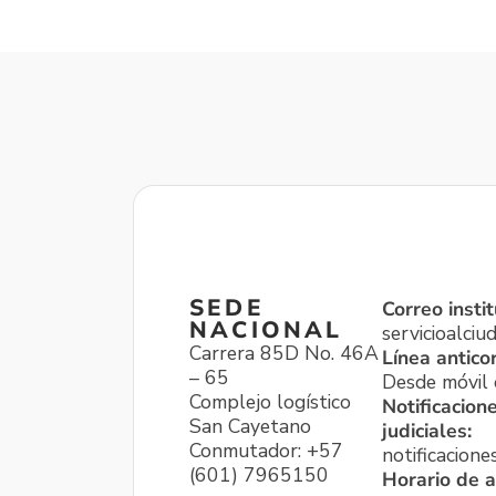
SEDE
Correo instit
NACIONAL
servicioalci
Carrera 85D No. 46A
Línea antico
– 65
Desde móvil o
Complejo logístico
Notificacion
San Cayetano
judiciales:
Conmutador: +57
notificacione
(601) 7965150
Horario de a