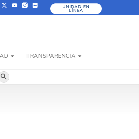
UNIDAD EN
LÍNEA
DAD
TRANSPARENCIA
Botón de búsqueda