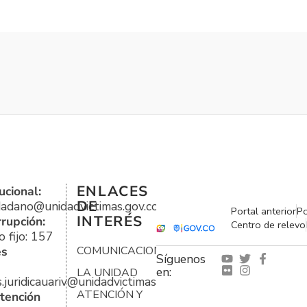
ENLACES
ucional:
DE
udadano@unidadvictimas.gov.co
Portal anterior
Po
INTERÉS
rrupción:
Centro de relevo
 fijo: 157
es
COMUNICACIONES
Síguenos
en:
LA UNIDAD
s.juridicauariv@unidadvictimas.gov.co
ATENCIÓN Y
tención