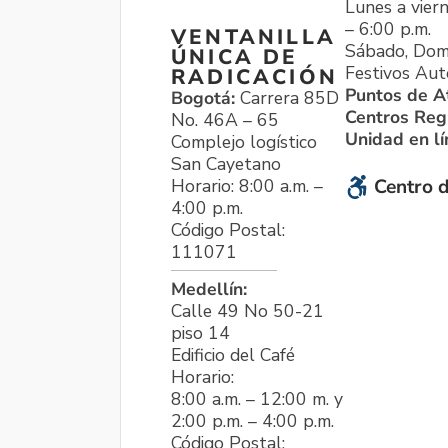
Lunes a viern
– 6:00 p.m.
VENTANILLA
Sábado, Dom
ÚNICA DE
Festivos Aut
RADICACIÓN
Puntos de A
Bogotá:
Carrera 85D
Centros Reg
No. 46A – 65
Unidad en l
Complejo logístico
San Cayetano
Horario: 8:00 a.m. –
Centro d
4:00 p.m.
Código Postal:
111071
Medellín:
Calle 49 No 50-21
piso 14
Edificio del Café
Horario:
8:00 a.m. – 12:00 m. y
2:00 p.m. – 4:00 p.m.
Código Postal: