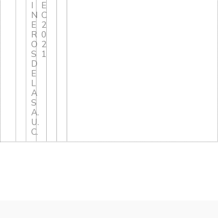
I
E
N
C
E
2
R
0
O
2
S
1
D
E
L
A
S
A.
U.
C.