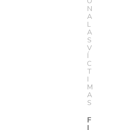
Ó
N
A
L
A
S
V
Í
C
T
I
M
A
S
F
I