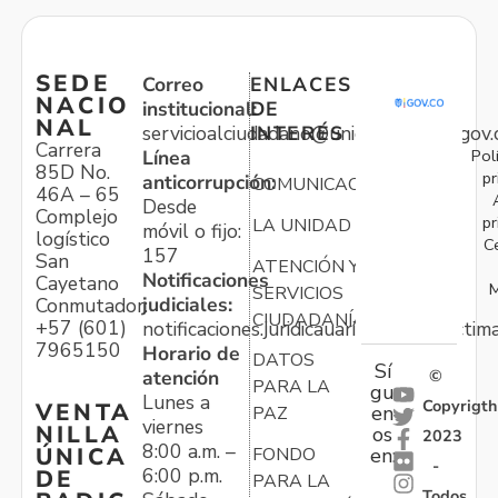
SEDE
Correo
ENLACES
NACIO
institucional:
DE
NAL
servicioalciudadano@unidadvictimas.gov.
INTERÉS
Carrera
Pol
Línea
85D No.
pr
anticorrupción:
COMUNICACIONES
46A – 65
Desde
Complejo
pr
LA UNIDAD
móvil o fijo:
logístico
C
157
San
ATENCIÓN Y
Notificaciones
Cayetano
M
SERVICIOS
judiciales:
Conmutador:
CIUDADANÍA
+57 (601)
notificaciones.juridicauariv@unidadvictim
7965150
Horario de
DATOS
Sí
atención
©
PARA LA
gu
Lunes a
Copyrigth
VENTA
en
PAZ
viernes
NILLA
os
2023
8:00 a.m. –
ÚNICA
FONDO
en:
-
6:00 p.m.
DE
PARA LA
Todos