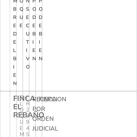
M
O
N
P
P
B
Q
S
O
O
R
U
E
D
D
E
E
C
E
E
D
U
B
B
E
T
I
I
L
I
E
E
B
V
N
N
I
O
E
N
FINCA
B
I
RECEPCION
FINCA
L
R
EL
POR
O
2
REBAÑO
Q
7
ORDEN
U
9
E
4
JUDICIAL
M
S