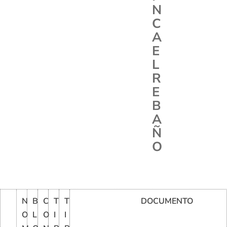
N
C
A
E
L
R
E
B
A
Ñ
O
N
B
C
T
T
DOCUMENTO
O
L
O
I
I