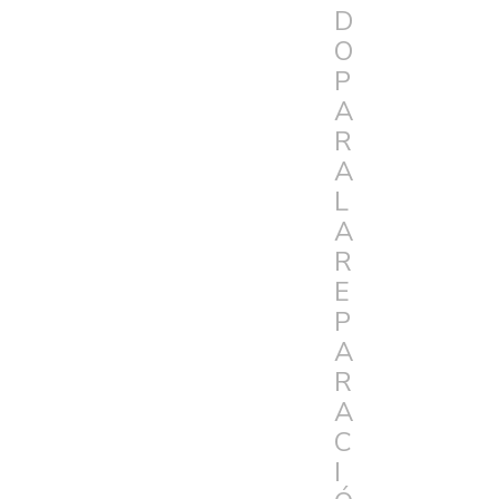
D
O
P
A
R
A
L
A
R
E
P
A
R
A
C
I