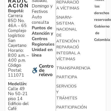
RADIC
Sábado,
REPARACIÓN
ACIÓN
Domingo y
los
A VÍCTIMAS
Bogotá:
Festivos
derechos
Carrera
Auto
SNARIV-
reservado
85D No.
consulta
SISTEMA
46A – 65
Gobierno
Puntos de
NACIONAL
Complejo
Atención y
de
logístico
DE
Centros
Colombia
San
ATENCIÓN Y
Regionales
Cayetano
REPARACIÓN
Unidad en
Horario:
INTEGRAL A
línea
8:00 a.m. –
VÍCTIMAS
4:00 p.m.
Código
Centro
TRANSPARENCIA
Postal:
de
relevo
111071
PARTICIPA
Medellín:
SERVICIOS
Calle 49
Y
No 50-21
TRÁMITES
piso 14
Edificio del
PARTICIPACIÓN
Café