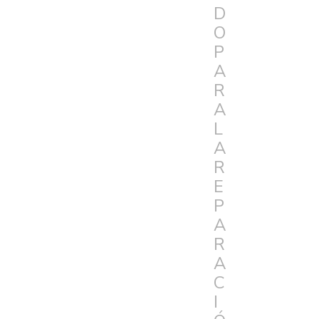
D
O
P
A
R
A
L
A
R
E
P
A
R
A
C
I