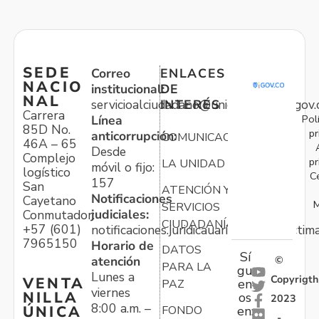
SEDE
Correo
ENLACES
NACIO
institucional:
DE
NAL
servicioalciudadano@unidadvictimas.gov.
INTERÉS
Carrera
Pol
Línea
85D No.
pr
anticorrupción:
COMUNICACIONES
46A – 65
Desde
Complejo
pr
LA UNIDAD
móvil o fijo:
logístico
C
157
San
ATENCIÓN Y
Notificaciones
Cayetano
M
SERVICIOS
judiciales:
Conmutador:
CIUDADANÍA
+57 (601)
notificaciones.juridicauariv@unidadvictim
7965150
Horario de
DATOS
Sí
atención
©
PARA LA
gu
Lunes a
Copyrigth
VENTA
en
PAZ
viernes
NILLA
os
2023
8:00 a.m. –
ÚNICA
FONDO
en:
-