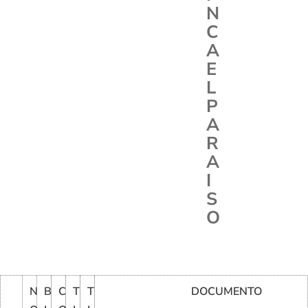
N
C
A
E
L
P
A
R
A
I
S
O
N
B
C
T
T
DOCUMENTO