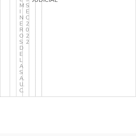
JUDICIAL
M
S
I
E
N
C
E
2
R
0
O
2
S
2
D
E
L
A
S
A.
U.
C.