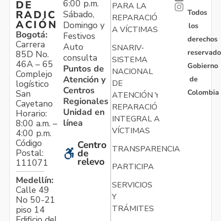
6:00 p.m.
DE
PARA LA
Todos
RADIC
Sábado,
REPARACIÓN
ACIÓN
Domingo y
los
A VÍCTIMAS
Bogotá:
Festivos
derechos
Carrera
Auto
SNARIV-
reservado
85D No.
consulta
SISTEMA
46A – 65
Gobierno
Puntos de
NACIONAL
Complejo
Atención y
de
logístico
DE
Centros
Colombia
San
ATENCIÓN Y
Regionales
Cayetano
REPARACIÓN
Unidad en
Horario:
INTEGRAL A
línea
8:00 a.m. –
VÍCTIMAS
4:00 p.m.
Código
Centro
TRANSPARENCIA
Postal:
de
relevo
111071
PARTICIPA
Medellín:
SERVICIOS
Calle 49
Y
No 50-21
TRÁMITES
piso 14
Edificio del