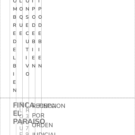
O
L
O
I
I
M
O
N
P
P
B
Q
S
O
O
R
U
E
D
D
E
E
C
E
E
D
U
B
B
E
T
I
I
L
I
E
E
B
V
N
N
I
O
E
N
FINCA
B
I
RECEPCION
FINCA
L
R
EL
POR
O
3
PARAISO
Q
0
ORDEN
U
7
E
9