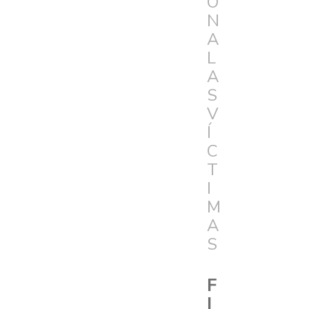
Ó
N
A
L
A
S
V
Í
C
T
I
M
A
S
F
I