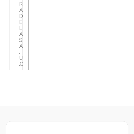
R
A
D
E
L
A
S
A
.
U
.C