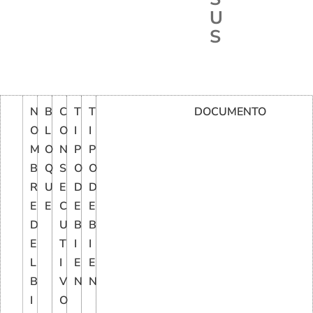
U
S
N
B
C
T
T
DOCUMENTO
O
L
O
I
I
M
O
N
P
P
B
Q
S
O
O
R
U
E
D
D
E
E
C
E
E
D
U
B
B
E
T
I
I
L
I
E
E
B
V
N
N
I
O