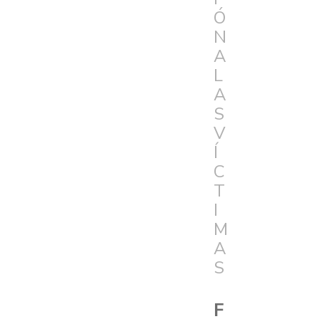
Ó
N
A
L
A
S
V
Í
C
T
I
M
A
S
F