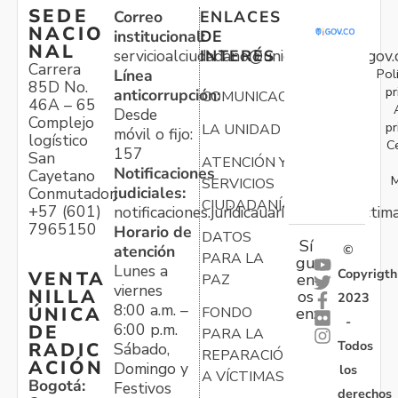
SEDE
Correo
ENLACES
NACIO
institucional:
DE
NAL
servicioalciudadano@unidadvictimas.gov.
INTERÉS
Carrera
Pol
Línea
85D No.
pr
anticorrupción:
COMUNICACIONES
46A – 65
Desde
Complejo
pr
LA UNIDAD
móvil o fijo:
logístico
C
157
San
ATENCIÓN Y
Notificaciones
Cayetano
M
SERVICIOS
judiciales:
Conmutador:
CIUDADANÍA
+57 (601)
notificaciones.juridicauariv@unidadvictim
7965150
Horario de
DATOS
Sí
atención
©
PARA LA
gu
Lunes a
Copyrigth
VENTA
en
PAZ
viernes
NILLA
os
2023
8:00 a.m. –
ÚNICA
FONDO
en:
-
6:00 p.m.
DE
PARA LA
Todos
RADIC
Sábado,
REPARACIÓN
ACIÓN
Domingo y
los
A VÍCTIMAS
Bogotá:
Festivos
derechos