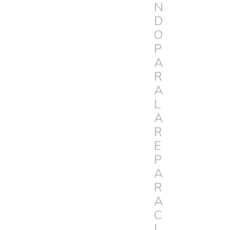
N
D
O
P
A
R
A
L
A
R
E
P
A
R
A
C
I