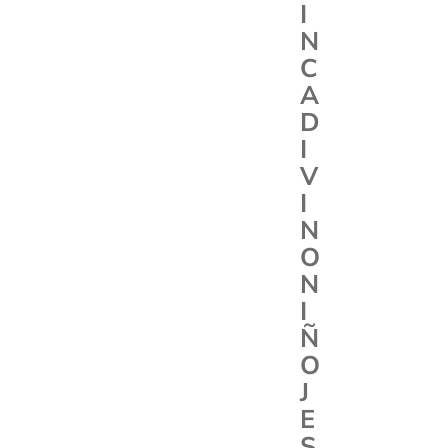
I
N
C
A
D
I
V
I
N
O
N
I
Ñ
O
J
E
S