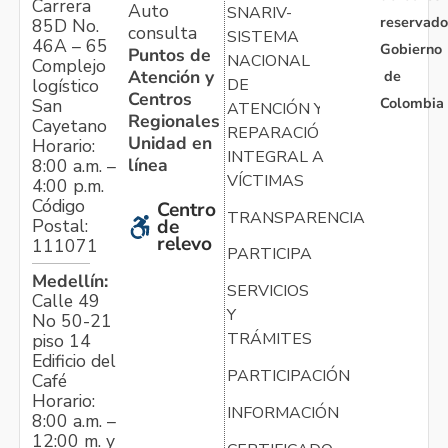
Carrera
Auto
SNARIV-
reservado
85D No.
consulta
SISTEMA
46A – 65
Gobierno
Puntos de
NACIONAL
Complejo
Atención y
de
logístico
DE
Centros
Colombia
San
ATENCIÓN Y
Regionales
Cayetano
REPARACIÓN
Unidad en
Horario:
INTEGRAL A
línea
8:00 a.m. –
VÍCTIMAS
4:00 p.m.
Código
Centro
TRANSPARENCIA
Postal:
de
relevo
111071
PARTICIPA
Medellín:
SERVICIOS
Calle 49
Y
No 50-21
TRÁMITES
piso 14
Edificio del
PARTICIPACIÓN
Café
Horario:
INFORMACIÓN
8:00 a.m. –
12:00 m. y