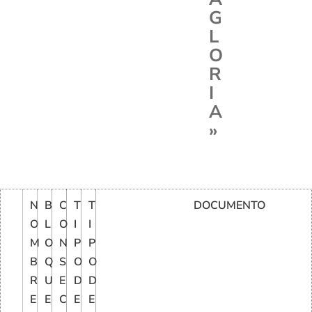
G
L
O
R
I
A
»
N
B
C
T
T
DOCUMENTO
O
L
O
I
I
M
O
N
P
P
B
Q
S
O
O
R
U
E
D
D
E
E
C
E
E