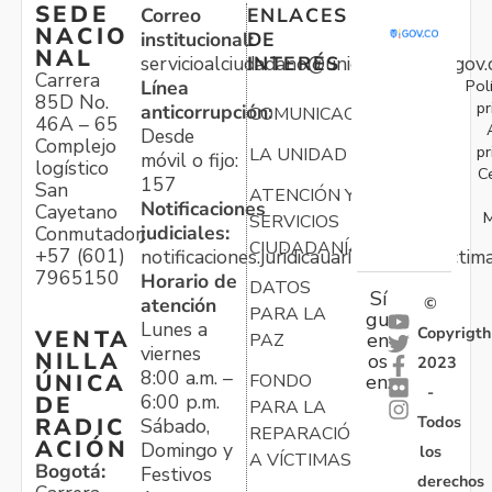
SEDE
Correo
ENLACES
NACIO
institucional:
DE
NAL
servicioalciudadano@unidadvictimas.gov.
INTERÉS
Carrera
Pol
Línea
85D No.
pr
anticorrupción:
COMUNICACIONES
46A – 65
Desde
Complejo
pr
LA UNIDAD
móvil o fijo:
logístico
C
157
San
ATENCIÓN Y
Notificaciones
Cayetano
M
SERVICIOS
judiciales:
Conmutador:
CIUDADANÍA
+57 (601)
notificaciones.juridicauariv@unidadvictim
7965150
Horario de
DATOS
Sí
atención
©
PARA LA
gu
Lunes a
Copyrigth
VENTA
en
PAZ
viernes
NILLA
os
2023
8:00 a.m. –
ÚNICA
FONDO
en:
-
6:00 p.m.
DE
PARA LA
Todos
RADIC
Sábado,
REPARACIÓN
ACIÓN
Domingo y
los
A VÍCTIMAS
Bogotá:
Festivos
derechos