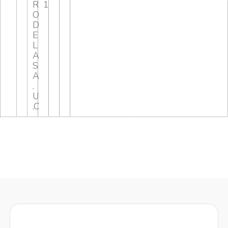
R
1
O
D
E
L
A
S
A
.
U
.C