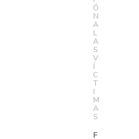
Ó
N
A
L
A
S
V
Í
C
T
I
M
A
S
F