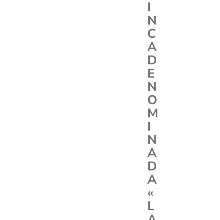
I
N
C
A
D
E
N
O
M
I
N
A
D
A
«
L
A