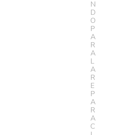
N
D
O
P
A
R
A
L
A
R
E
P
A
R
A
C
I