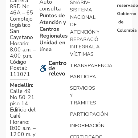
Carrera
Auto
SNARIV-
reservado
85D No.
consulta
SISTEMA
46A – 65
Gobierno
Puntos de
NACIONAL
Complejo
Atención y
de
logístico
DE
Centros
Colombia
San
ATENCIÓN Y
Regionales
Cayetano
REPARACIÓN
Unidad en
Horario:
INTEGRAL A
línea
8:00 a.m. –
VÍCTIMAS
4:00 p.m.
Código
Centro
TRANSPARENCIA
Postal:
de
relevo
111071
PARTICIPA
Medellín:
SERVICIOS
Calle 49
Y
No 50-21
TRÁMITES
piso 14
Edificio del
PARTICIPACIÓN
Café
Horario:
INFORMACIÓN
8:00 a.m. –
12:00 m. y
CERTIFICADO