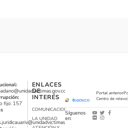
ENLACES
ucional:
DE
udadano@unidadvictimas.gov.co
Portal anterior
Po
INTERÉS
rrupción:
Centro de relevo
 fijo: 157
es
COMUNICACIONES
Síguenos
en:
LA UNIDAD
s.juridicauariv@unidadvictimas.gov.co
ATENCIÓN Y