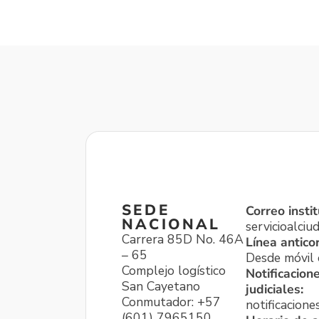
SEDE
Correo instit
NACIONAL
servicioalci
Carrera 85D No. 46A
Línea antico
– 65
Desde móvil o
Complejo logístico
Notificacion
San Cayetano
judiciales:
Conmutador: +57
notificacione
(601) 7965150