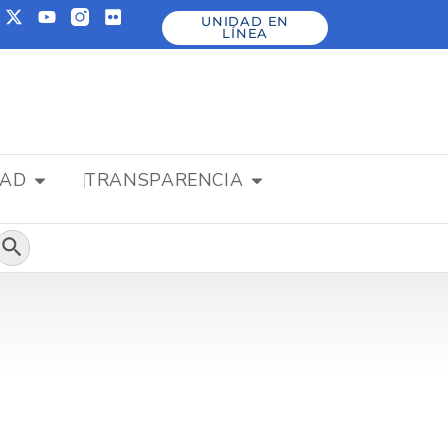
UNIDAD EN
LÍNEA
DAD
TRANSPARENCIA
Botón de búsqueda