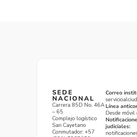
SEDE
Correo instit
NACIONAL
servicioalci
Carrera 85D No. 46A
Línea antico
– 65
Desde móvil o
Complejo logístico
Notificacion
San Cayetano
judiciales:
Conmutador: +57
notificacione