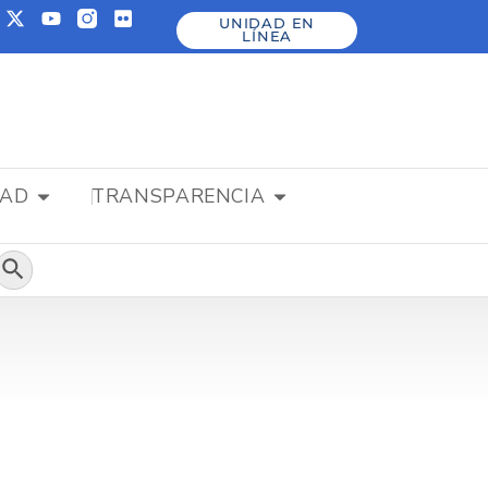
UNIDAD EN
LÍNEA
DAD
TRANSPARENCIA
Botón de búsqueda