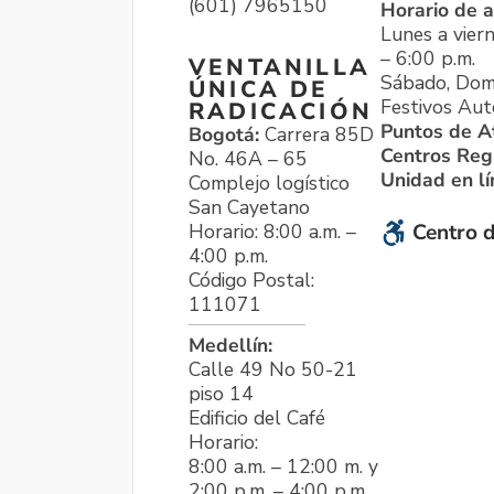
(601) 7965150
Horario de a
Lunes a viern
– 6:00 p.m.
VENTANILLA
Sábado, Dom
ÚNICA DE
Festivos Aut
RADICACIÓN
Puntos de A
Bogotá:
Carrera 85D
Centros Reg
No. 46A – 65
Unidad en l
Complejo logístico
San Cayetano
Horario: 8:00 a.m. –
Centro d
4:00 p.m.
Código Postal:
111071
Medellín:
Calle 49 No 50-21
piso 14
Edificio del Café
Horario:
8:00 a.m. – 12:00 m. y
2:00 p.m. – 4:00 p.m.