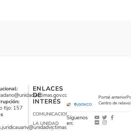
ENLACES
ucional:
DE
udadano@unidadvictimas.gov.co
Portal anterior
Po
INTERÉS
rrupción:
Centro de relevo
 fijo: 157
es
COMUNICACIONES
Síguenos
en:
LA UNIDAD
s.juridicauariv@unidadvictimas.gov.co