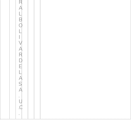
R
A
L
B
O
L
I
V
A
R
D
E
L
A
S
A
.
U
.C
.