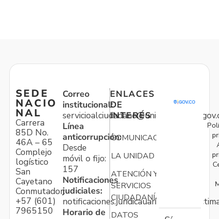
SEDE
Correo
ENLACES
NACIO
institucional:
DE
NAL
servicioalciudadano@unidadvictimas.gov.
INTERÉS
Carrera
Pol
Línea
85D No.
pr
anticorrupción:
COMUNICACIONES
46A – 65
Desde
Complejo
pr
LA UNIDAD
móvil o fijo:
logístico
C
157
San
ATENCIÓN Y
Notificaciones
Cayetano
M
SERVICIOS
judiciales:
Conmutador:
CIUDADANÍA
+57 (601)
notificaciones.juridicauariv@unidadvictim
7965150
Horario de
DATOS