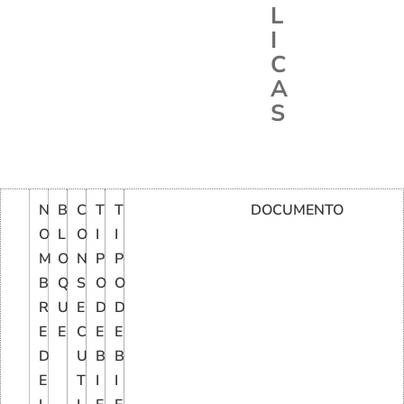
L
I
C
A
S
N
B
C
T
T
DOCUMENTO
O
L
O
I
I
M
O
N
P
P
B
Q
S
O
O
R
U
E
D
D
E
E
C
E
E
D
U
B
B
E
T
I
I