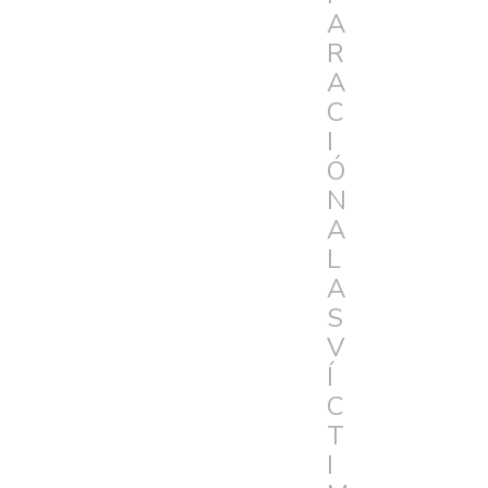
A
R
A
C
I
Ó
N
A
L
A
S
V
Í
C
T
I