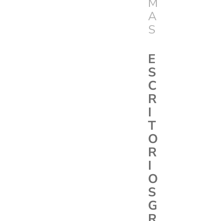
M
A
S
E
S
C
R
I
T
O
R
I
O
S
G
R