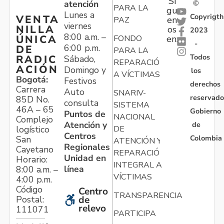
Sí
atención
©
PARA LA
gu
Lunes a
Copyrigth
VENTA
en
PAZ
viernes
NILLA
os
2023
8:00 a.m. –
ÚNICA
FONDO
en:
-
6:00 p.m.
DE
PARA LA
Todos
RADIC
Sábado,
REPARACIÓN
ACIÓN
Domingo y
los
A VÍCTIMAS
Bogotá:
Festivos
derechos
Carrera
Auto
SNARIV-
reservado
85D No.
consulta
SISTEMA
46A – 65
Gobierno
Puntos de
NACIONAL
Complejo
Atención y
de
logístico
DE
Centros
Colombia
San
ATENCIÓN Y
Regionales
Cayetano
REPARACIÓN
Unidad en
Horario:
INTEGRAL A
línea
8:00 a.m. –
VÍCTIMAS
4:00 p.m.
Código
Centro
TRANSPARENCIA
Postal:
de
relevo
111071
PARTICIPA