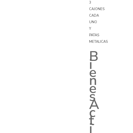
3
CAJONES
CADA
UNO
Y
PATAS
METALICAS
B
i
e
n
e
s
A
c
t
i