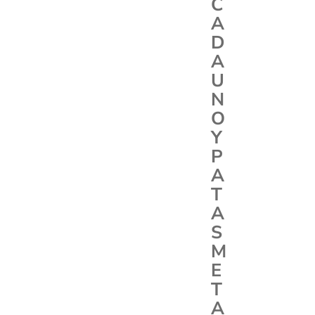
C
A
D
A
U
N
O
Y
P
A
T
A
S
M
E
T
A