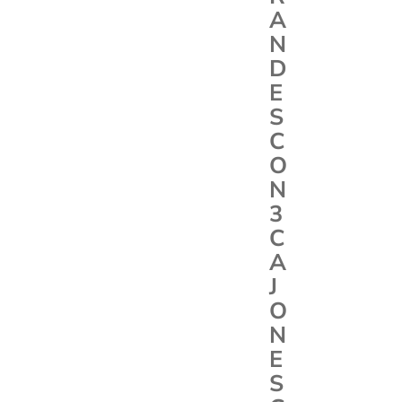
A
N
D
E
S
C
O
N
3
C
A
J
O
N
E
S