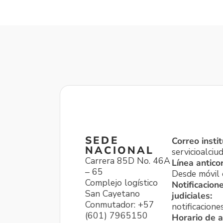
SEDE
Correo instit
NACIONAL
servicioalci
Carrera 85D No. 46A
Línea antico
– 65
Desde móvil o
Complejo logístico
Notificacion
San Cayetano
judiciales:
Conmutador: +57
notificacione
(601) 7965150
Horario de a