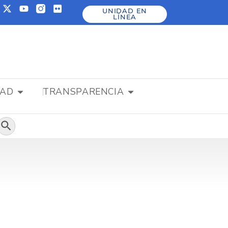
UNIDAD EN
LÍNEA
DAD
TRANSPARENCIA
Botón de búsqueda