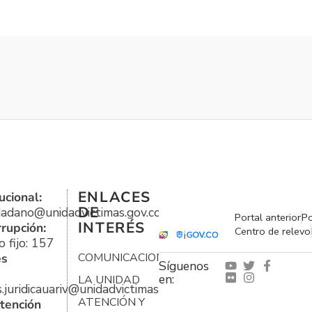
ENLACES
ucional:
DE
udadano@unidadvictimas.gov.co
Portal anterior
Po
INTERÉS
rrupción:
Centro de relevo
 fijo: 157
es
COMUNICACIONES
Síguenos
en:
LA UNIDAD
s.juridicauariv@unidadvictimas.gov.co
ATENCIÓN Y
tención