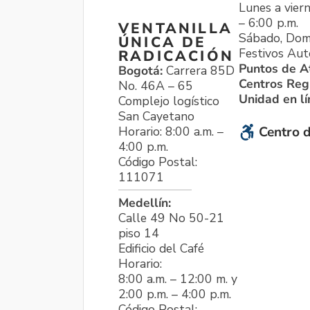
Lunes a viern
– 6:00 p.m.
VENTANILLA
Sábado, Dom
ÚNICA DE
Festivos Aut
RADICACIÓN
Puntos de A
Bogotá:
Carrera 85D
Centros Reg
No. 46A – 65
Unidad en l
Complejo logístico
San Cayetano
Horario: 8:00 a.m. –
Centro d
4:00 p.m.
Código Postal:
111071
Medellín:
Calle 49 No 50-21
piso 14
Edificio del Café
Horario:
8:00 a.m. – 12:00 m. y
2:00 p.m. – 4:00 p.m.
Código Postal: