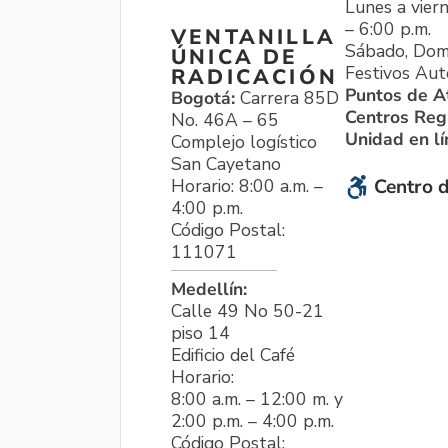
Lunes a viern
– 6:00 p.m.
VENTANILLA
Sábado, Dom
ÚNICA DE
Festivos Aut
RADICACIÓN
Puntos de A
Bogotá:
Carrera 85D
Centros Reg
No. 46A – 65
Unidad en l
Complejo logístico
San Cayetano
Horario: 8:00 a.m. –
Centro d
4:00 p.m.
Código Postal:
111071
Medellín:
Calle 49 No 50-21
piso 14
Edificio del Café
Horario:
8:00 a.m. – 12:00 m. y
2:00 p.m. – 4:00 p.m.
Código Postal: