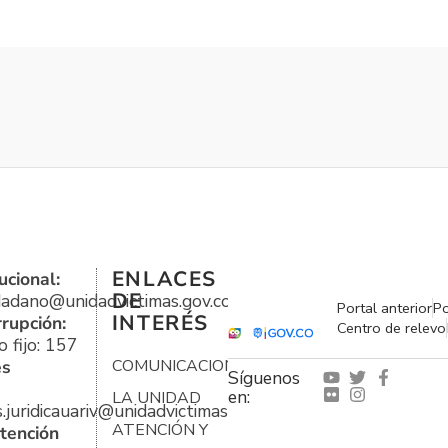
ENLACES
ucional:
DE
udadano@unidadvictimas.gov.co
Portal anterior
Po
INTERÉS
rrupción:
Centro de relevo
 fijo: 157
es
COMUNICACIONES
Síguenos
en:
LA UNIDAD
s.juridicauariv@unidadvictimas.gov.co
ATENCIÓN Y
tención