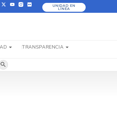
UNIDAD EN
LÍNEA
DAD
TRANSPARENCIA
Botón de búsqueda