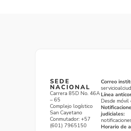
SEDE
Correo instit
NACIONAL
servicioalci
Carrera 85D No. 46A
Línea antico
– 65
Desde móvil o
Complejo logístico
Notificacion
San Cayetano
judiciales:
Conmutador: +57
notificacione
(601) 7965150
Horario de a