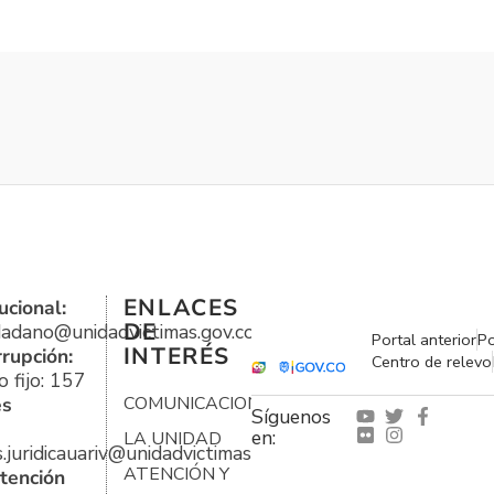
ENLACES
ucional:
DE
udadano@unidadvictimas.gov.co
Portal anterior
Po
INTERÉS
rrupción:
Centro de relevo
 fijo: 157
es
COMUNICACIONES
Síguenos
en:
LA UNIDAD
s.juridicauariv@unidadvictimas.gov.co
ATENCIÓN Y
tención