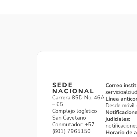
SEDE
Correo instit
NACIONAL
servicioalci
Carrera 85D No. 46A
Línea antico
– 65
Desde móvil o
Complejo logístico
Notificacion
San Cayetano
judiciales:
Conmutador: +57
notificacione
(601) 7965150
Horario de a