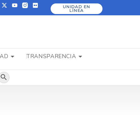
UNIDAD EN
LÍNEA
DAD
TRANSPARENCIA
Botón de búsqueda