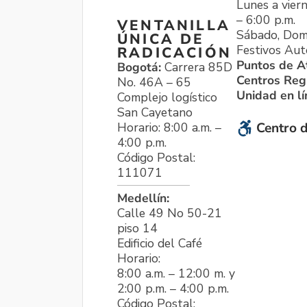
Lunes a viern
– 6:00 p.m.
VENTANILLA
Sábado, Dom
ÚNICA DE
Festivos Aut
RADICACIÓN
Puntos de A
Bogotá:
Carrera 85D
Centros Reg
No. 46A – 65
Unidad en l
Complejo logístico
San Cayetano
Horario: 8:00 a.m. –
Centro d
4:00 p.m.
Código Postal:
111071
Medellín:
Calle 49 No 50-21
piso 14
Edificio del Café
Horario:
8:00 a.m. – 12:00 m. y
2:00 p.m. – 4:00 p.m.
Código Postal: