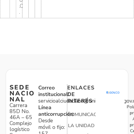
U
.C
.
SEDE
Correo
ENLACES
NACIO
institucional:
DE
NAL
servicioalciudadano@unidadvictimas.gov.
INTERÉS
Carrera
Pol
Línea
85D No.
pr
anticorrupción:
COMUNICACIONES
46A – 65
Desde
Complejo
pr
LA UNIDAD
móvil o fijo:
logístico
C
157