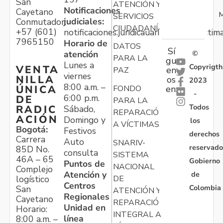
San
ATENCIÓN Y
Notificaciones
Cayetano
M
SERVICIOS
judiciales:
Conmutador:
CIUDADANÍA
+57 (601)
notificaciones.juridicauariv@unidadvictim
7965150
Horario de
DATOS
Sí
atención
©
PARA LA
gu
Lunes a
Copyrigth
VENTA
en
PAZ
viernes
NILLA
os
2023
8:00 a.m. –
ÚNICA
FONDO
en:
-
6:00 p.m.
DE
PARA LA
Todos
RADIC
Sábado,
REPARACIÓN
ACIÓN
Domingo y
los
A VÍCTIMAS
Bogotá:
Festivos
derechos
Carrera
Auto
SNARIV-
reservado
85D No.
consulta
SISTEMA
46A – 65
Gobierno
Puntos de
NACIONAL
Complejo
Atención y
de
logístico
DE
Centros
Colombia
San
ATENCIÓN Y
Regionales
Cayetano
REPARACIÓN
Unidad en
Horario:
INTEGRAL A
línea
8:00 a.m. –