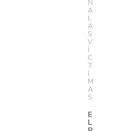
N
A
L
A
S
V
Í
C
T
I
M
A
S
E
L
R