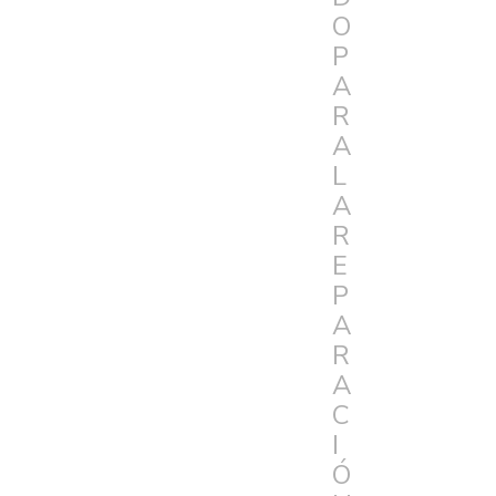
O
P
A
R
A
L
A
R
E
P
A
R
A
C
I
Ó