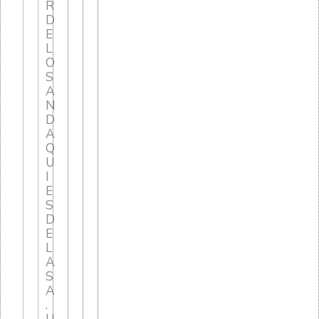
R
D
E
L
O
S
A
N
D
A
Q
U
I
E
S
D
E
L
A
S
A
.