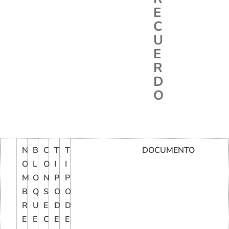
E
C
U
E
R
D
O
N
B
C
T
T
DOCUMENTO
O
L
O
I
I
M
O
N
P
P
B
Q
S
O
O
R
U
E
D
D
E
E
C
E
E