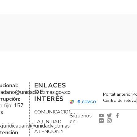
ENLACES
ucional:
DE
udadano@unidadvictimas.gov.co
Portal anterior
Po
INTERÉS
rrupción:
Centro de relevo
 fijo: 157
es
COMUNICACIONES
Síguenos
en:
LA UNIDAD
s.juridicauariv@unidadvictimas.gov.co
ATENCIÓN Y
tención