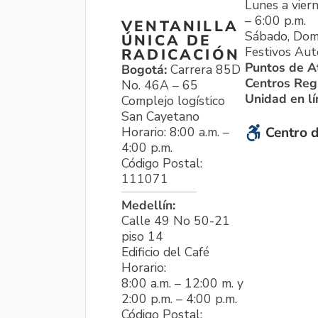
Lunes a viern
– 6:00 p.m.
VENTANILLA
Sábado, Dom
ÚNICA DE
Festivos Aut
RADICACIÓN
Puntos de A
Bogotá:
Carrera 85D
Centros Reg
No. 46A – 65
Unidad en l
Complejo logístico
San Cayetano
Horario: 8:00 a.m. –
Centro d
4:00 p.m.
Código Postal:
111071
Medellín:
Calle 49 No 50-21
piso 14
Edificio del Café
Horario:
8:00 a.m. – 12:00 m. y
2:00 p.m. – 4:00 p.m.
Código Postal: