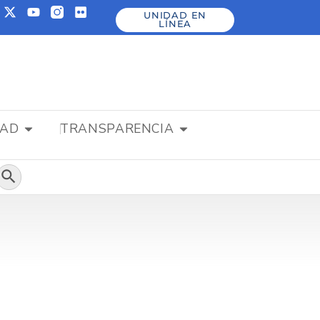
UNIDAD EN
LÍNEA
DAD
TRANSPARENCIA
Botón de búsqueda