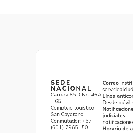
SEDE
Correo instit
NACIONAL
servicioalci
Carrera 85D No. 46A
Línea antico
– 65
Desde móvil o
Complejo logístico
Notificacion
San Cayetano
judiciales:
Conmutador: +57
notificacione
(601) 7965150
Horario de a