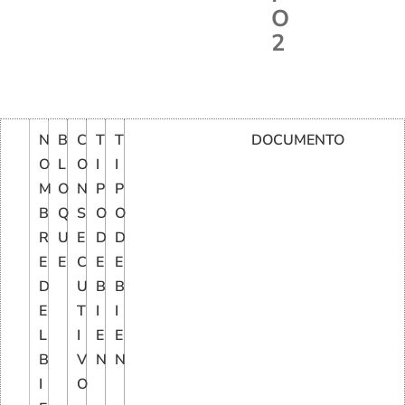
O
2
N
B
C
T
T
DOCUMENTO
O
L
O
I
I
M
O
N
P
P
B
Q
S
O
O
R
U
E
D
D
E
E
C
E
E
D
U
B
B
E
T
I
I
L
I
E
E
B
V
N
N
I
O