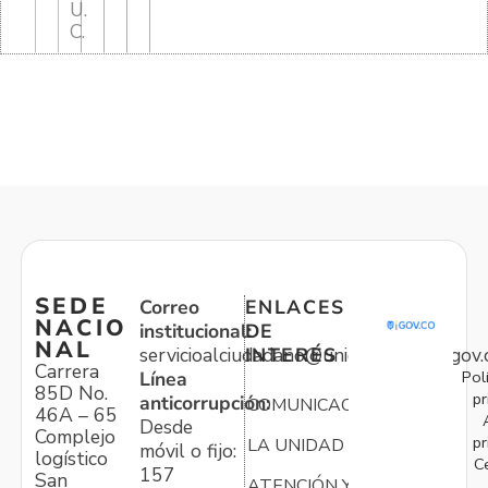
U.
C.
SEDE
Correo
ENLACES
NACIO
institucional:
DE
NAL
servicioalciudadano@unidadvictimas.gov.
INTERÉS
Carrera
Pol
Línea
85D No.
pr
anticorrupción:
COMUNICACIONES
46A – 65
Desde
Complejo
pr
LA UNIDAD
móvil o fijo:
logístico
C
157
San
ATENCIÓN Y