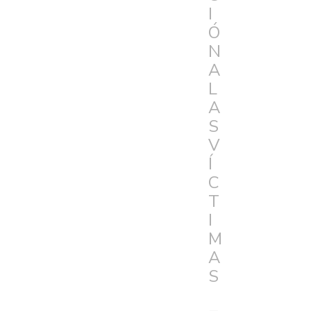
I
Ó
N
A
L
A
S
V
Í
C
T
I
M
A
S