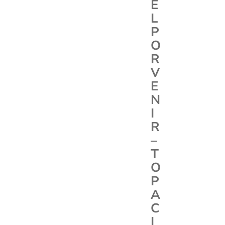
E
L
P
O
R
V
E
N
I
R
–
T
O
P
A
C
I