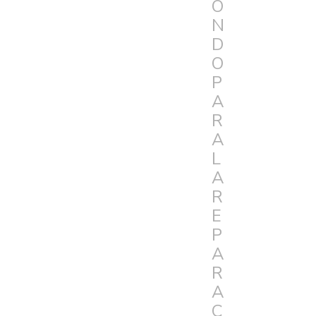
O
N
D
O
P
A
R
A
L
A
R
E
P
A
R
A
C