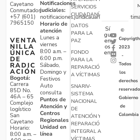
Notificaciones
Cayetano
M
SERVICIOS
judiciales:
Conmutador:
CIUDADANÍA
+57 (601)
notificaciones.juridicauariv@unidadvictim
7965150
Horario de
DATOS
Sí
atención
©
PARA LA
gu
Lunes a
Copyrigth
VENTA
en
PAZ
viernes
NILLA
os
2023
8:00 a.m. –
ÚNICA
FONDO
en:
-
6:00 p.m.
DE
PARA LA
Todos
RADIC
Sábado,
REPARACIÓN
ACIÓN
Domingo y
los
A VÍCTIMAS
Bogotá:
Festivos
derechos
Carrera
Auto
SNARIV-
reservado
85D No.
consulta
SISTEMA
46A – 65
Gobierno
Puntos de
NACIONAL
Complejo
Atención y
de
logístico
DE
Centros
Colombia
San
ATENCIÓN Y
Regionales
Cayetano
REPARACIÓN
Unidad en
Horario:
INTEGRAL A
línea
8:00 a.m. –
VÍCTIMAS