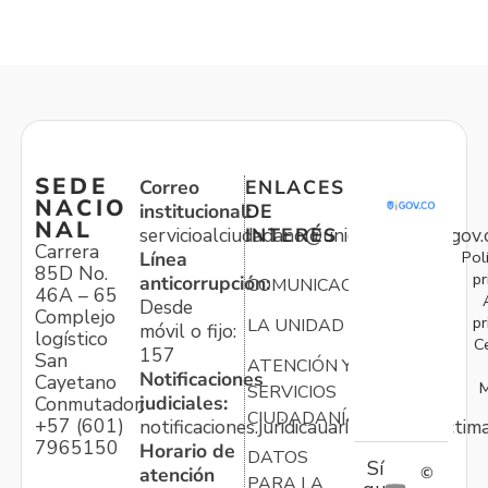
SEDE
Correo
ENLACES
NACIO
institucional:
DE
NAL
servicioalciudadano@unidadvictimas.gov.
INTERÉS
Carrera
Pol
Línea
85D No.
pr
anticorrupción:
COMUNICACIONES
46A – 65
Desde
Complejo
pr
LA UNIDAD
móvil o fijo:
logístico
C
157
San
ATENCIÓN Y
Notificaciones
Cayetano
M
SERVICIOS
judiciales:
Conmutador:
CIUDADANÍA
+57 (601)
notificaciones.juridicauariv@unidadvictim
7965150
Horario de
DATOS
Sí
atención
©
PARA LA