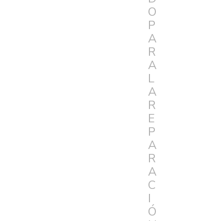
O
P
A
R
A
L
A
R
E
P
A
R
A
C
I
Ó