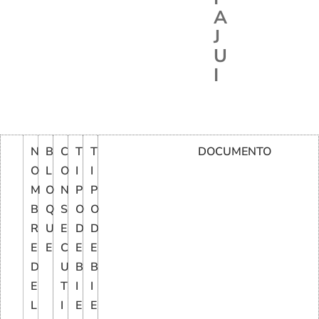
A
J
U
I
N
B
C
T
T
DOCUMENTO
O
L
O
I
I
M
O
N
P
P
B
Q
S
O
O
R
U
E
D
D
E
E
C
E
E
D
U
B
B
E
T
I
I
L
I
E
E