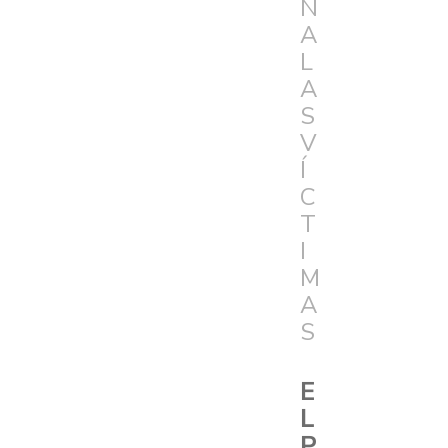
N
A
L
A
S
V
Í
C
T
I
M
A
S
E
L
P