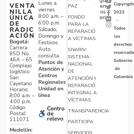
gu
Lunes a
Copyrigth
VENTA
en
PAZ
viernes
NILLA
os
2023
8:00 a.m. –
ÚNICA
FONDO
en:
-
6:00 p.m.
DE
PARA LA
Todos
RADIC
Sábado,
REPARACIÓN
ACIÓN
Domingo y
los
A VÍCTIMAS
Bogotá:
Festivos
derechos
Carrera
Auto
SNARIV-
reservado
85D No.
consulta
SISTEMA
46A – 65
Gobierno
Puntos de
NACIONAL
Complejo
Atención y
de
logístico
DE
Centros
Colombia
San
ATENCIÓN Y
Regionales
Cayetano
REPARACIÓN
Unidad en
Horario:
INTEGRAL A
línea
8:00 a.m. –
VÍCTIMAS
4:00 p.m.
Código
Centro
TRANSPARENCIA
Postal:
de
relevo
111071
PARTICIPA
Medellín:
SERVICIOS