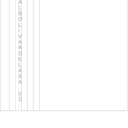
A
L
B
O
L
I
V
A
R
D
E
L
A
S
A
.
U
.C
.