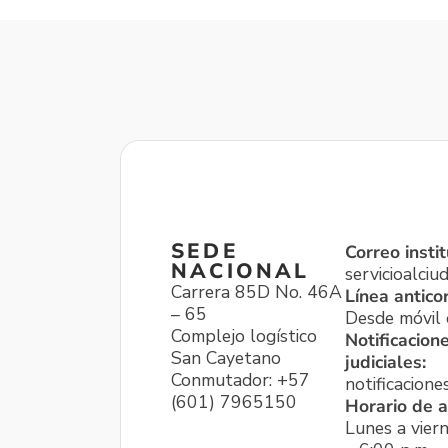
SEDE
Correo instit
NACIONAL
servicioalci
Carrera 85D No. 46A
Línea antico
– 65
Desde móvil o
Complejo logístico
Notificacion
San Cayetano
judiciales:
Conmutador: +57
notificacione
(601) 7965150
Horario de a
Lunes a viern