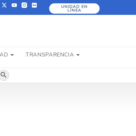
UNIDAD EN
LÍNEA
DAD
TRANSPARENCIA
Botón de búsqueda