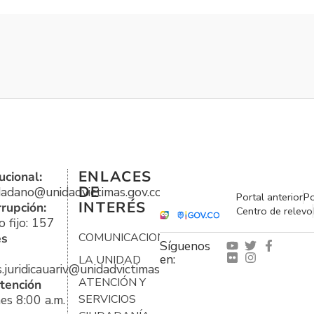
ENLACES
ucional:
DE
udadano@unidadvictimas.gov.co
Portal anterior
Po
INTERÉS
rrupción:
Centro de relevo
 fijo: 157
es
COMUNICACIONES
Síguenos
en:
LA UNIDAD
s.juridicauariv@unidadvictimas.gov.co
ATENCIÓN Y
tención
es 8:00 a.m.
SERVICIOS