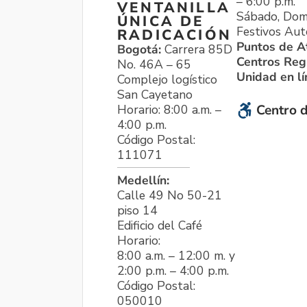
– 6:00 p.m.
VENTANILLA
Sábado, Dom
ÚNICA DE
Festivos Aut
RADICACIÓN
Puntos de A
Bogotá:
Carrera 85D
Centros Reg
No. 46A – 65
Unidad en l
Complejo logístico
San Cayetano
Horario: 8:00 a.m. –
Centro d
4:00 p.m.
Código Postal:
111071
Medellín:
Calle 49 No 50-21
piso 14
Edificio del Café
Horario:
8:00 a.m. – 12:00 m. y
2:00 p.m. – 4:00 p.m.
Código Postal:
050010