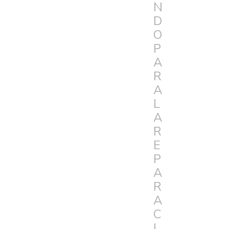
N
D
O
P
A
R
A
L
A
R
E
P
A
R
A
C
I