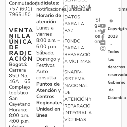
judiciales:
Conmutador:
CIUDADANÍA
+57 (601)
notificaciones.juridicauariv@unidadvictim
7965150
Horario de
DATOS
Sí
atención
©
PARA LA
gu
Lunes a
Copyrigth
VENTA
en
PAZ
viernes
NILLA
os
2023
8:00 a.m. –
ÚNICA
FONDO
en:
-
6:00 p.m.
DE
PARA LA
Todos
RADIC
Sábado,
REPARACIÓN
ACIÓN
Domingo y
los
A VÍCTIMAS
Bogotá:
Festivos
derechos
Carrera
Auto
SNARIV-
reservado
85D No.
consulta
SISTEMA
46A – 65
Gobierno
Puntos de
NACIONAL
Complejo
Atención y
de
logístico
DE
Centros
Colombia
San
ATENCIÓN Y
Regionales
Cayetano
REPARACIÓN
Unidad en
Horario:
INTEGRAL A
línea
8:00 a.m. –
VÍCTIMAS
4:00 p.m.
Código