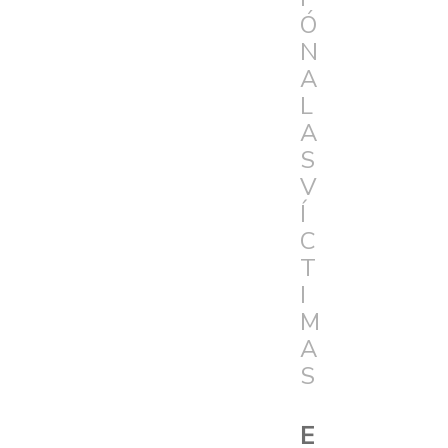
Ó
N
A
L
A
S
V
Í
C
T
I
M
A
S
E