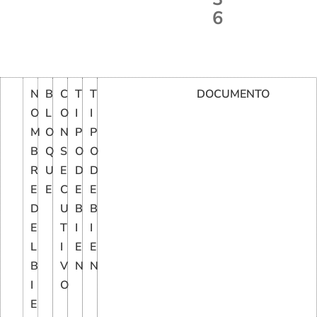
6
N
B
C
T
T
DOCUMENTO
O
L
O
I
I
M
O
N
P
P
B
Q
S
O
O
R
U
E
D
D
E
E
C
E
E
D
U
B
B
E
T
I
I
L
I
E
E
B
V
N
N
I
O
E