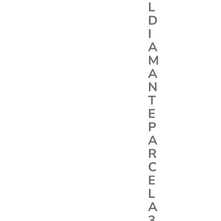
L
D
I
A
M
A
N
T
E
P
A
R
C
E
L
A
3