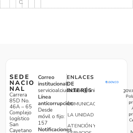
C.
SEDE
Correo
ENLACES
NACIO
institucional:
DE
NAL
servicioalciudadano@unidadvictimas.gov.
INTERÉS
Carrera
Pol
Línea
85D No.
pr
anticorrupción:
COMUNICACIONES
46A – 65
Desde
Complejo
pr
LA UNIDAD
móvil o fijo:
logístico
C
157
San
ATENCIÓN Y
Notificaciones
Cayetano
M
SERVICIOS