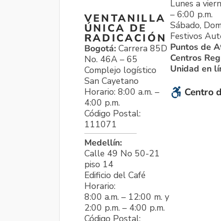
Lunes a viern
– 6:00 p.m.
VENTANILLA
Sábado, Dom
ÚNICA DE
Festivos Aut
RADICACIÓN
Puntos de A
Bogotá:
Carrera 85D
Centros Reg
No. 46A – 65
Unidad en l
Complejo logístico
San Cayetano
Horario: 8:00 a.m. –
Centro d
4:00 p.m.
Código Postal:
111071
Medellín:
Calle 49 No 50-21
piso 14
Edificio del Café
Horario:
8:00 a.m. – 12:00 m. y
2:00 p.m. – 4:00 p.m.
Código Postal: