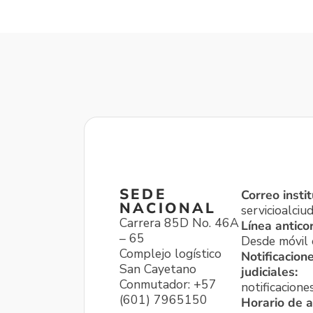
SEDE
Correo instit
NACIONAL
servicioalci
Carrera 85D No. 46A
Línea antico
– 65
Desde móvil o
Complejo logístico
Notificacion
San Cayetano
judiciales:
Conmutador: +57
notificacione
(601) 7965150
Horario de a