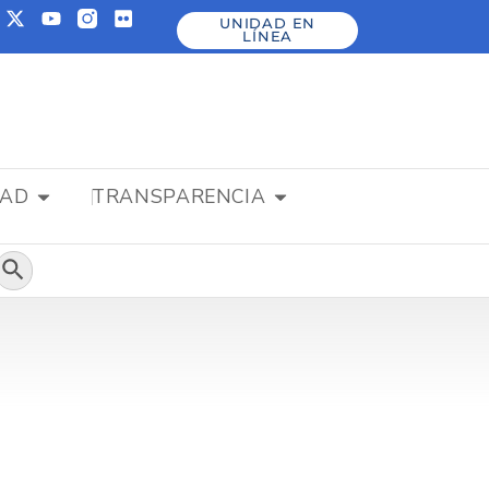
UNIDAD EN
LÍNEA
DAD
TRANSPARENCIA
Botón de búsqueda