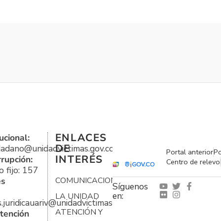
ENLACES
ucional:
DE
udadano@unidadvictimas.gov.co
Portal anterior
Po
INTERÉS
rrupción:
Centro de relevo
 fijo: 157
es
COMUNICACIONES
Síguenos
en:
LA UNIDAD
s.juridicauariv@unidadvictimas.gov.co
ATENCIÓN Y
tención