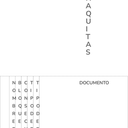
A
Q
U
I
T
A
S
N
B
C
T
T
DOCUMENTO
O
L
O
I
I
M
O
N
P
P
B
Q
S
O
O
R
U
E
D
D
E
E
C
E
E