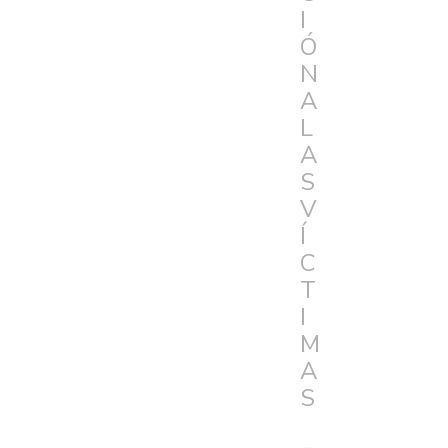
I
Ó
N
A
L
A
S
V
Í
C
T
I
M
A
S