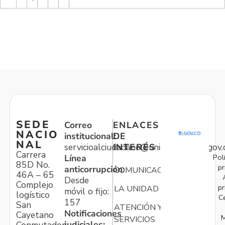
SEDE
Correo
ENLACES
NACIO
institucional:
DE
NAL
servicioalciudadano@unidadvictimas.gov.
INTERÉS
Carrera
Pol
Línea
85D No.
pr
anticorrupción:
COMUNICACIONES
46A – 65
Desde
Complejo
pr
LA UNIDAD
móvil o fijo:
logístico
C
157
San
ATENCIÓN Y
Notificaciones
Cayetano
M
SERVICIOS
judiciales: