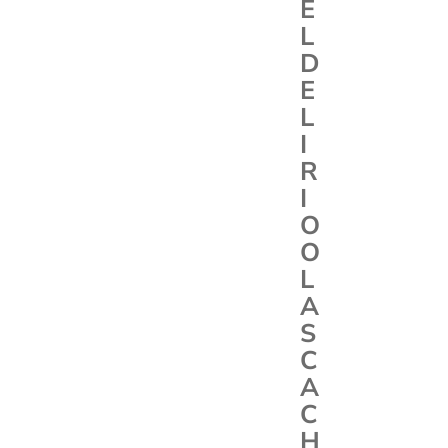
E
L
D
E
L
I
R
I
O
O
L
A
S
C
A
C
H