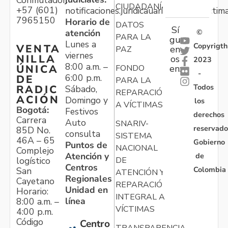
Conmutador:
CIUDADANÍA
+57 (601)
notificaciones.juridicauariv@unidadvictim
7965150
Horario de
DATOS
Sí
atención
©
PARA LA
gu
Lunes a
Copyrigth
VENTA
en
PAZ
viernes
NILLA
os
2023
8:00 a.m. –
ÚNICA
FONDO
en:
-
6:00 p.m.
DE
PARA LA
Todos
RADIC
Sábado,
REPARACIÓN
ACIÓN
Domingo y
los
A VÍCTIMAS
Bogotá:
Festivos
derechos
Carrera
Auto
SNARIV-
reservado
85D No.
consulta
SISTEMA
46A – 65
Gobierno
Puntos de
NACIONAL
Complejo
Atención y
de
logístico
DE
Centros
Colombia
San
ATENCIÓN Y
Regionales
Cayetano
REPARACIÓN
Unidad en
Horario:
INTEGRAL A
línea
8:00 a.m. –
VÍCTIMAS
4:00 p.m.
Código
Centro
TRANSPARENCIA