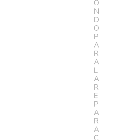
O
N
D
O
P
A
R
A
L
A
R
E
P
A
R
A
C