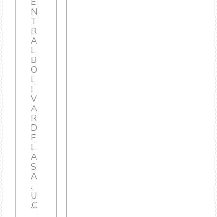
E
N
T
R
A
L
B
O
L
I
V
A
R
D
E
L
A
S
A
.
U
.C
.