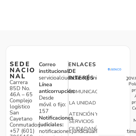
SEDE
Correo
ENLACES
NACIO
institucional:
DE
NAL
servicioalciudadano@unidadvictimas.gov.
INTERÉS
Carrera
Pol
Línea
85D No.
pr
anticorrupción:
COMUNICACIONES
46A – 65
Desde
Complejo
pr
LA UNIDAD
móvil o fijo:
logístico
C
157
San
ATENCIÓN Y
Notificaciones
Cayetano
M
SERVICIOS
judiciales:
Conmutador:
CIUDADANÍA
+57 (601)
notificaciones.juridicauariv@unidadvictim