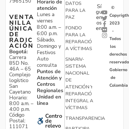
7965150
Horario de
DATOS
Sí
atención
©
PARA LA
gu
Lunes a
Copyrigth
VENTA
en
PAZ
viernes
NILLA
os
2023
8:00 a.m. –
ÚNICA
FONDO
en:
-
6:00 p.m.
DE
PARA LA
Todos
RADIC
Sábado,
REPARACIÓN
ACIÓN
Domingo y
los
A VÍCTIMAS
Bogotá:
Festivos
derechos
Carrera
Auto
SNARIV-
reservado
85D No.
consulta
SISTEMA
46A – 65
Gobierno
Puntos de
NACIONAL
Complejo
Atención y
de
logístico
DE
Centros
Colombia
San
ATENCIÓN Y
Regionales
Cayetano
REPARACIÓN
Unidad en
Horario:
INTEGRAL A
línea
8:00 a.m. –
VÍCTIMAS
4:00 p.m.
Código
Centro
TRANSPARENCIA
Postal:
de
relevo
111071
PARTICIPA