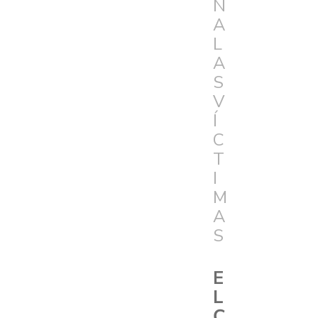
N
A
L
A
S
V
Í
C
T
I
M
A
S
E
L
C