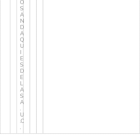
O
S
A
N
D
A
Q
U
I
E
S
D
E
L
A
S
A
.
U
.C
.