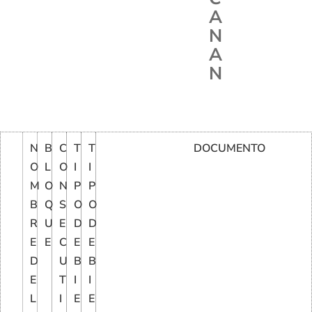
A
N
A
N
N
B
C
T
T
DOCUMENTO
O
L
O
I
I
M
O
N
P
P
B
Q
S
O
O
R
U
E
D
D
E
E
C
E
E
D
U
B
B
E
T
I
I
L
I
E
E