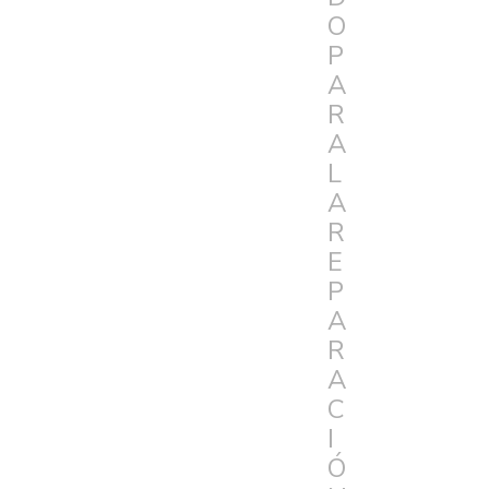
O
P
A
R
A
L
A
R
E
P
A
R
A
C
I
Ó