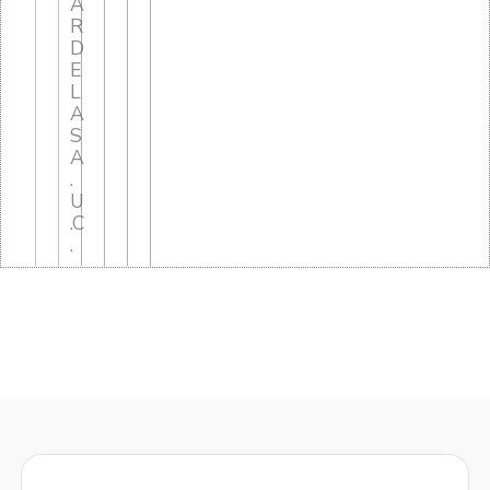
A
R
D
E
L
A
S
A
.
U
.C
.