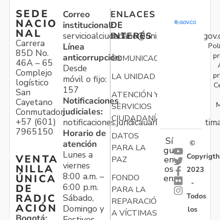
SEDE
Correo
ENLACES
NACIO
institucional:
DE
NAL
servicioalciudadano@unidadvictimas.gov.
INTERÉS
Carrera
Pol
Línea
85D No.
pr
anticorrupción:
COMUNICACIONES
46A – 65
Desde
Complejo
pr
LA UNIDAD
móvil o fijo:
logístico
C
157
San
ATENCIÓN Y
Notificaciones
Cayetano
M
SERVICIOS
judiciales:
Conmutador:
CIUDADANÍA
+57 (601)
notificaciones.juridicauariv@unidadvictim
7965150
Horario de
DATOS
Sí
atención
©
PARA LA
gu
Lunes a
Copyrigth
VENTA
en
PAZ
viernes
NILLA
os
2023
8:00 a.m. –
ÚNICA
FONDO
en:
-
6:00 p.m.
DE
PARA LA
Todos
RADIC
Sábado,
REPARACIÓN
ACIÓN
Domingo y
los
A VÍCTIMAS
Bogotá:
Festivos