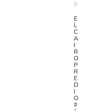
S
E
L
C
A
I
R
O
P
R
E
D
I
O
#