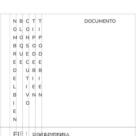
N
B
C
T
T
DOCUMENTO
O
L
O
I
I
M
O
N
P
P
B
Q
S
O
O
R
U
E
D
D
E
E
C
E
E
D
U
B
B
E
T
I
I
L
I
E
E
B
V
N
N
I
O
E
N
EL
B
I
RECEPCION
HACIENDA