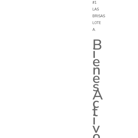
#1
LAS
BRISAS
LOTE
A.
B
i
e
n
e
s
A
c
t
i
v
o