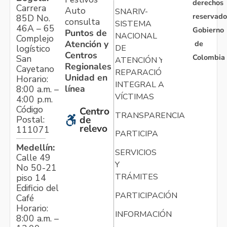
derechos
Carrera
Auto
SNARIV-
reservado
85D No.
consulta
SISTEMA
46A – 65
Gobierno
Puntos de
NACIONAL
Complejo
Atención y
de
logístico
DE
Centros
Colombia
San
ATENCIÓN Y
Regionales
Cayetano
REPARACIÓN
Unidad en
Horario:
INTEGRAL A
línea
8:00 a.m. –
VÍCTIMAS
4:00 p.m.
Código
Centro
TRANSPARENCIA
Postal:
de
relevo
111071
PARTICIPA
Medellín:
SERVICIOS
Calle 49
Y
No 50-21
TRÁMITES
piso 14
Edificio del
PARTICIPACIÓN
Café
Horario:
INFORMACIÓN
8:00 a.m. –