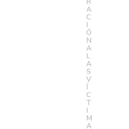
R
A
C
I
Ó
N
A
L
A
S
V
Í
C
T
I
M
A