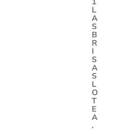
1
L
A
S
B
R
I
S
A
S
L
O
T
E
A
.