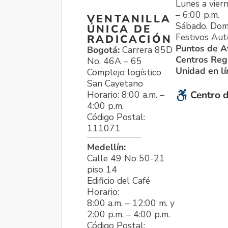
Lunes a viern
– 6:00 p.m.
VENTANILLA
Sábado, Dom
ÚNICA DE
Festivos Aut
RADICACIÓN
Puntos de A
Bogotá:
Carrera 85D
Centros Reg
No. 46A – 65
Unidad en l
Complejo logístico
San Cayetano
Horario: 8:00 a.m. –
Centro d
4:00 p.m.
Código Postal:
111071
Medellín:
Calle 49 No 50-21
piso 14
Edificio del Café
Horario:
8:00 a.m. – 12:00 m. y
2:00 p.m. – 4:00 p.m.
Código Postal: