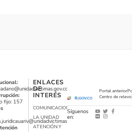
ENLACES
ucional:
DE
udadano@unidadvictimas.gov.co
Portal anterior
Po
INTERÉS
rrupción:
Centro de relevo
 fijo: 157
es
COMUNICACIONES
Síguenos
en:
LA UNIDAD
s.juridicauariv@unidadvictimas.gov.co
ATENCIÓN Y
tención