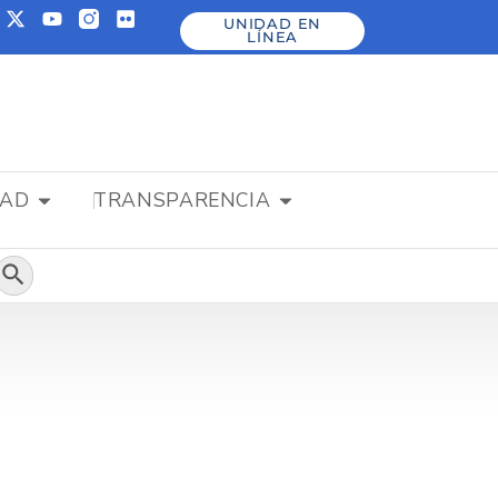
UNIDAD EN
LÍNEA
DAD
TRANSPARENCIA
Botón de búsqueda