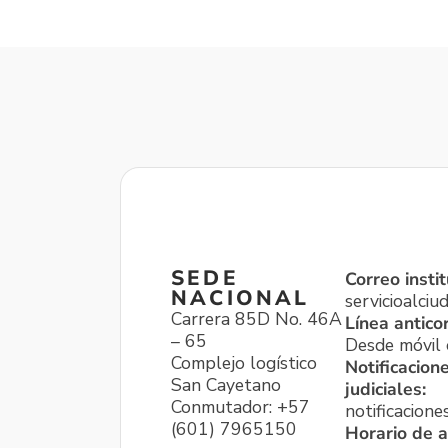
SEDE
Correo instit
NACIONAL
servicioalci
Carrera 85D No. 46A
Línea antico
– 65
Desde móvil o
Complejo logístico
Notificacion
San Cayetano
judiciales:
Conmutador: +57
notificacione
(601) 7965150
Horario de a