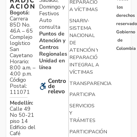
RADIC
Sábado,
REPARACIÓN
ACIÓN
Domingo y
los
A VÍCTIMAS
Bogotá:
Festivos
derechos
Carrera
Auto
SNARIV-
reservado
85D No.
consulta
SISTEMA
46A – 65
Gobierno
Puntos de
NACIONAL
Complejo
Atención y
de
logístico
DE
Centros
Colombia
San
ATENCIÓN Y
Regionales
Cayetano
REPARACIÓN
Unidad en
Horario:
INTEGRAL A
línea
8:00 a.m. –
VÍCTIMAS
4:00 p.m.
Código
Centro
TRANSPARENCIA
Postal:
de
relevo
111071
PARTICIPA
Medellín:
SERVICIOS
Calle 49
Y
No 50-21
TRÁMITES
piso 14
Edificio del
PARTICIPACIÓN
Café