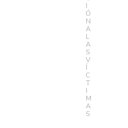
I
Ó
N
A
L
A
S
V
Í
C
T
I
M
A
S