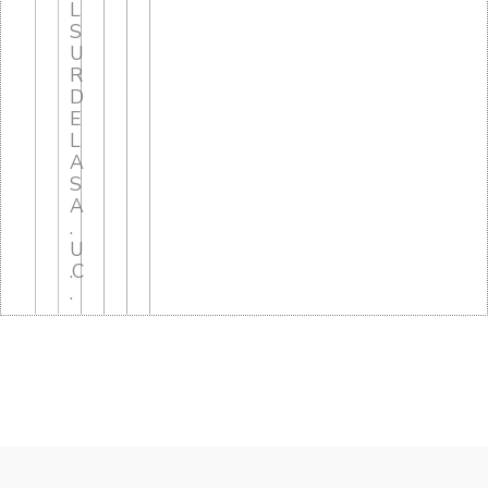
L
S
U
R
D
E
L
A
S
A
.
U
.C
.