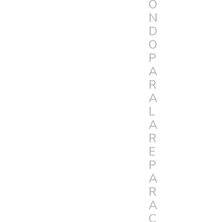
O
N
D
O
P
A
R
A
L
A
R
E
P
A
R
A
C