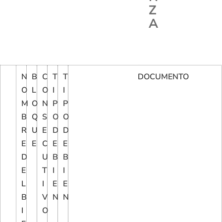
Z
A
N
B
C
T
T
DOCUMENTO
O
L
O
I
I
M
O
N
P
P
B
Q
S
O
O
R
U
E
D
D
E
E
C
E
E
D
U
B
B
E
T
I
I
L
I
E
E
B
V
N
N
I
O