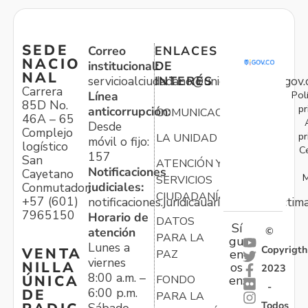
SEDE
Correo
ENLACES
NACIO
institucional:
DE
NAL
servicioalciudadano@unidadvictimas.gov.
INTERÉS
Carrera
Pol
Línea
85D No.
pr
anticorrupción:
COMUNICACIONES
46A – 65
Desde
Complejo
pr
LA UNIDAD
móvil o fijo:
logístico
C
157
San
ATENCIÓN Y
Notificaciones
Cayetano
M
SERVICIOS
judiciales:
Conmutador:
CIUDADANÍA
+57 (601)
notificaciones.juridicauariv@unidadvictim
7965150
Horario de
DATOS
Sí
atención
©
PARA LA
gu
Lunes a
Copyrigth
VENTA
en
PAZ
viernes
NILLA
os
2023
8:00 a.m. –
ÚNICA
FONDO
en:
-
6:00 p.m.
DE
PARA LA
Todos