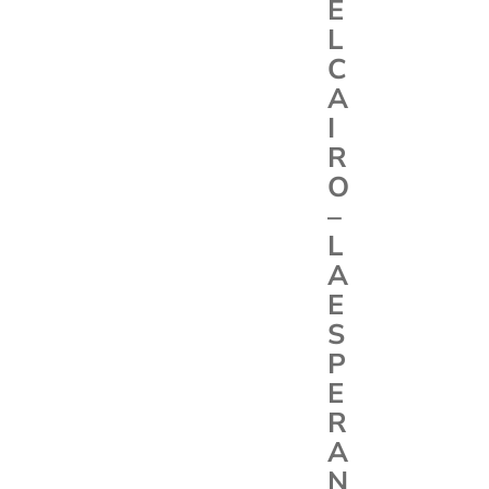
E
L
C
A
I
R
O
–
L
A
E
S
P
E
R
A
N