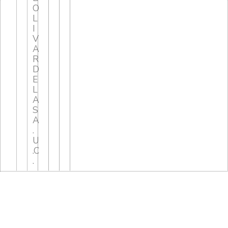
O
L
I
V
A
R
D
E
L
A
S
A
.
U
.C
.