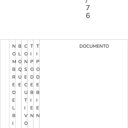
/
7
6
N
B
C
T
T
DOCUMENTO
O
L
O
I
I
M
O
N
P
P
B
Q
S
O
O
R
U
E
D
D
E
E
C
E
E
D
U
B
B
E
T
I
I
L
I
E
E
B
V
N
N
I
O