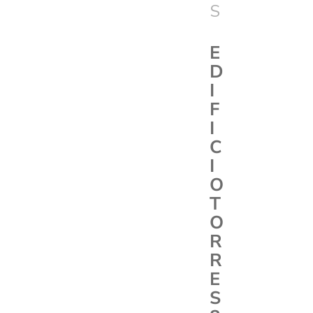
S
E
D
I
F
I
C
I
O
T
O
R
R
E
S