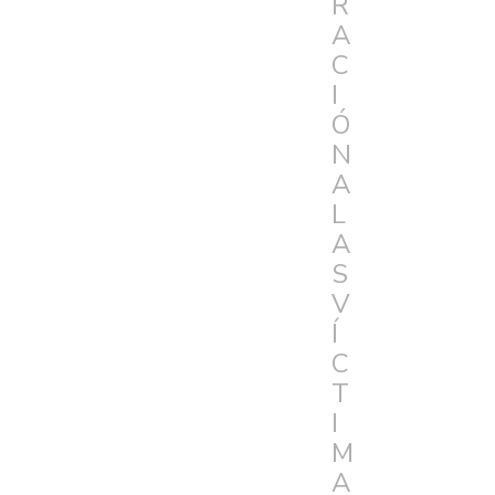
R
A
C
I
Ó
N
A
L
A
S
V
Í
C
T
I
M
A