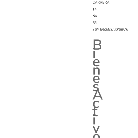
CARRERA
14
No
85-
36/46/52/53/60/68/76
B
i
e
n
e
s
A
c
t
i
v
o