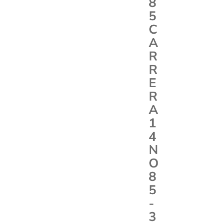
8
5
C
A
R
R
E
R
A
1
4
N
O
8
5
-
3