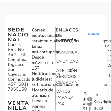
SEDE
Correo
ENLACES
NACIO
institucional:
DE
NAL
servicioalciudadano@unidadvictimas.gov.
INTERÉS
Carrera
Pol
Línea
85D No.
pr
anticorrupción:
COMUNICACIONES
46A – 65
Desde
Complejo
pr
LA UNIDAD
móvil o fijo:
logístico
C
157
San
ATENCIÓN Y
Notificaciones
Cayetano
M
SERVICIOS
judiciales:
Conmutador:
CIUDADANÍA
+57 (601)
notificaciones.juridicauariv@unidadvictim
7965150
Horario de
DATOS
Sí
atención
©
PARA LA
gu
Lunes a
Copyrigth
VENTA
en
PAZ
viernes
NILLA
os
2023