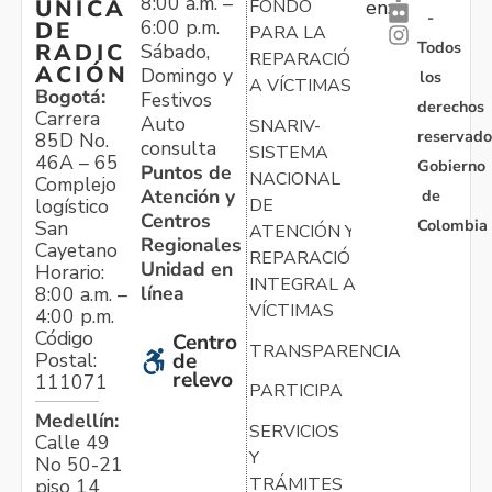
8:00 a.m. –
ÚNICA
FONDO
en:
-
6:00 p.m.
DE
PARA LA
Todos
RADIC
Sábado,
REPARACIÓN
ACIÓN
Domingo y
los
A VÍCTIMAS
Bogotá:
Festivos
derechos
Carrera
Auto
SNARIV-
reservado
85D No.
consulta
SISTEMA
46A – 65
Gobierno
Puntos de
NACIONAL
Complejo
Atención y
de
logístico
DE
Centros
Colombia
San
ATENCIÓN Y
Regionales
Cayetano
REPARACIÓN
Unidad en
Horario:
INTEGRAL A
línea
8:00 a.m. –
VÍCTIMAS
4:00 p.m.
Código
Centro
TRANSPARENCIA
Postal:
de
relevo
111071
PARTICIPA
Medellín:
SERVICIOS
Calle 49
Y
No 50-21
TRÁMITES
piso 14