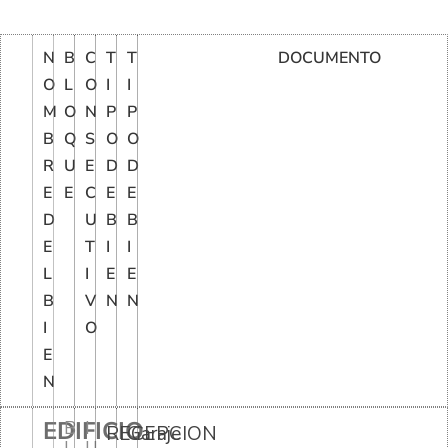
N
B
C
T
T
DOCUMENTO
O
L
O
I
I
M
O
N
P
P
B
Q
S
O
O
R
U
E
D
D
E
E
C
E
E
D
U
B
B
E
T
I
I
L
I
E
E
B
V
N
N
I
O
E
N
EDIFICIO
B
I
RECEPCION
Garaje