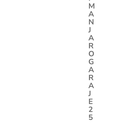
M
A
N
J
A
R
O
G
A
R
A
J
E
2
5