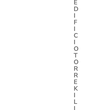
E
D
I
F
I
C
I
O
T
O
R
R
E
K
I
L
I