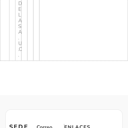
D
E
L
A
S
A
.
U
.C
.
SEDE
Correo
ENLACES