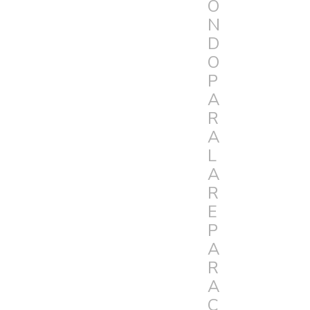
O
N
D
O
P
A
R
A
L
A
R
E
P
A
R
A
C