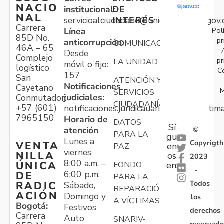
NACIO
institucional:
DE
NAL
servicioalciudadano@unidadvictimas.gov.
INTERÉS
Carrera
Pol
Línea
85D No.
pr
anticorrupción:
COMUNICACIONES
46A – 65
Desde
Complejo
pr
LA UNIDAD
móvil o fijo:
logístico
C
157
San
ATENCIÓN Y
Notificaciones
Cayetano
M
SERVICIOS
judiciales:
Conmutador:
CIUDADANÍA
+57 (601)
notificaciones.juridicauariv@unidadvictim
7965150
Horario de
DATOS
Sí
atención
©
PARA LA
gu
Lunes a
Copyrigth
VENTA
en
PAZ
viernes
NILLA
os
2023
8:00 a.m. –
ÚNICA
FONDO
en:
-
6:00 p.m.
DE
PARA LA
Todos
RADIC
Sábado,
REPARACIÓN
ACIÓN
Domingo y
los
A VÍCTIMAS
Bogotá:
Festivos
derechos
Carrera
Auto
SNARIV-