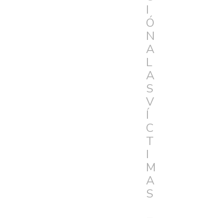
I
Ó
N
A
L
A
S
V
Í
C
T
I
M
A
S