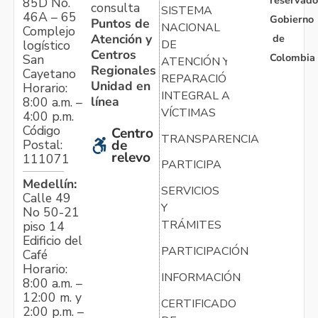
reservado
85D No.
consulta
SISTEMA
46A – 65
Gobierno
Puntos de
NACIONAL
Complejo
Atención y
de
logístico
DE
Centros
Colombia
San
ATENCIÓN Y
Regionales
Cayetano
REPARACIÓN
Unidad en
Horario:
INTEGRAL A
línea
8:00 a.m. –
VÍCTIMAS
4:00 p.m.
Código
Centro
TRANSPARENCIA
Postal:
de
relevo
111071
PARTICIPA
Medellín:
SERVICIOS
Calle 49
Y
No 50-21
TRÁMITES
piso 14
Edificio del
PARTICIPACIÓN
Café
Horario:
INFORMACIÓN
8:00 a.m. –
12:00 m. y
CERTIFICADO
2:00 p.m. –