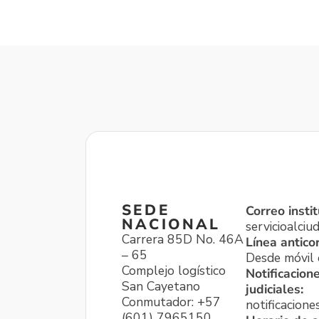
SEDE
Correo instit
NACIONAL
servicioalci
Carrera 85D No. 46A
Línea antico
– 65
Desde móvil o
Complejo logístico
Notificacion
San Cayetano
judiciales:
Conmutador: +57
notificacione
(601) 7965150