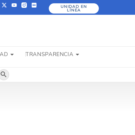
UNIDAD EN
LÍNEA
DAD
TRANSPARENCIA
Botón de búsqueda