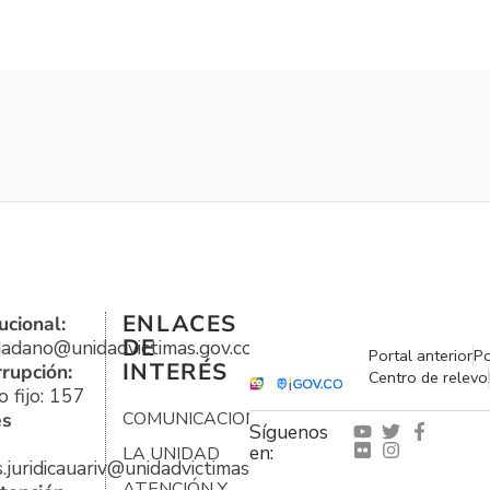
ENLACES
ucional:
DE
udadano@unidadvictimas.gov.co
Portal anterior
Po
INTERÉS
rrupción:
Centro de relevo
 fijo: 157
es
COMUNICACIONES
Síguenos
en:
LA UNIDAD
s.juridicauariv@unidadvictimas.gov.co
ATENCIÓN Y