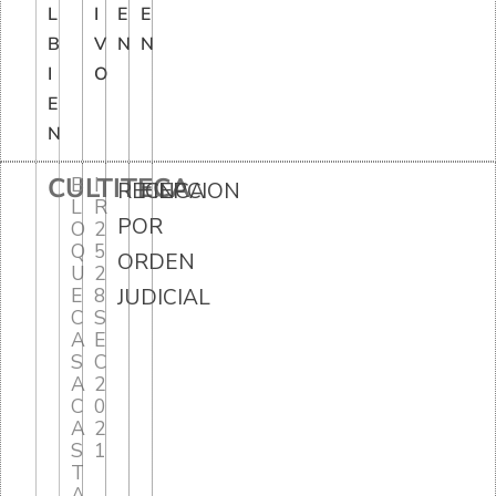
L
I
E
E
B
V
N
N
I
O
E
N
CULTITECA
B
I
RECEPCION
FINCA
L
R
POR
O
2
Q
5
ORDEN
U
2
E
8
JUDICIAL
C
S
A
E
S
C
A
2
C
0
A
2
S
1
T
A