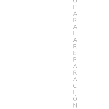
O
P
A
R
A
L
A
R
E
P
A
R
A
C
I
Ó
N