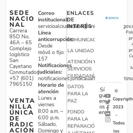
SEDE
Correo
ENLACES
NACIO
institucional:
DE
NAL
servicioalciudadano@unidadvictimas.gov.
INTERÉS
Carrera
Pol
Línea
85D No.
pr
anticorrupción:
COMUNICACIONES
46A – 65
Desde
Complejo
pr
LA UNIDAD
móvil o fijo:
logístico
C
157
San
ATENCIÓN Y
Notificaciones
Cayetano
M
SERVICIOS
judiciales:
Conmutador:
CIUDADANÍA
+57 (601)
notificaciones.juridicauariv@unidadvictim
7965150
Horario de
DATOS
Sí
atención
©
PARA LA
gu
Lunes a
Copyrigth
VENTA
en
PAZ
viernes
NILLA
os
2023
8:00 a.m. –
ÚNICA
FONDO
en:
-
6:00 p.m.
DE
PARA LA
Todos
RADIC
Sábado,
REPARACIÓN
ACIÓN
Domingo y
los