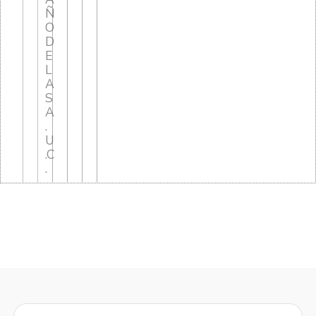
Ñ
O
D
E
L
A
S
A
.
U
.C
.