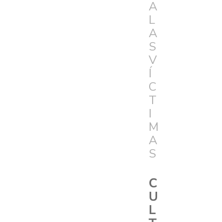
A
L
A
S
V
Í
C
T
I
M
A
S
C
U
L