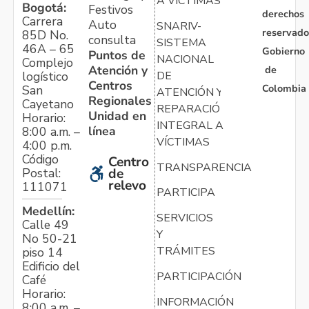
A VÍCTIMAS
Bogotá:
Festivos
derechos
Carrera
Auto
SNARIV-
reservado
85D No.
consulta
SISTEMA
46A – 65
Gobierno
Puntos de
NACIONAL
Complejo
Atención y
de
logístico
DE
Centros
Colombia
San
ATENCIÓN Y
Regionales
Cayetano
REPARACIÓN
Unidad en
Horario:
INTEGRAL A
línea
8:00 a.m. –
VÍCTIMAS
4:00 p.m.
Código
Centro
TRANSPARENCIA
Postal:
de
relevo
111071
PARTICIPA
Medellín:
SERVICIOS
Calle 49
Y
No 50-21
TRÁMITES
piso 14
Edificio del
PARTICIPACIÓN
Café
Horario:
INFORMACIÓN
8:00 a.m. –