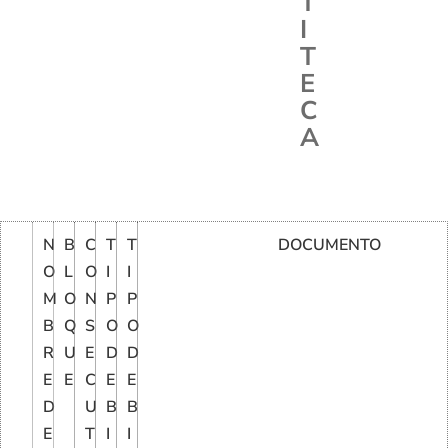
T
I
T
E
C
A
N
B
C
T
T
DOCUMENTO
O
L
O
I
I
M
O
N
P
P
B
Q
S
O
O
R
U
E
D
D
E
E
C
E
E
D
U
B
B
E
T
I
I