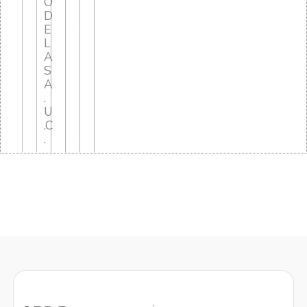
O
D
E
L
A
S
A
.
U
.C
.