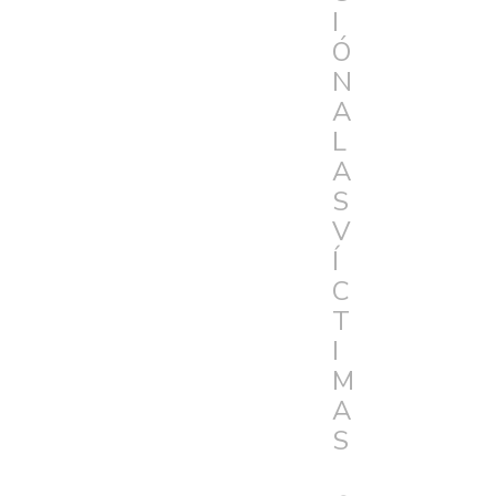
I
Ó
N
A
L
A
S
V
Í
C
T
I
M
A
S