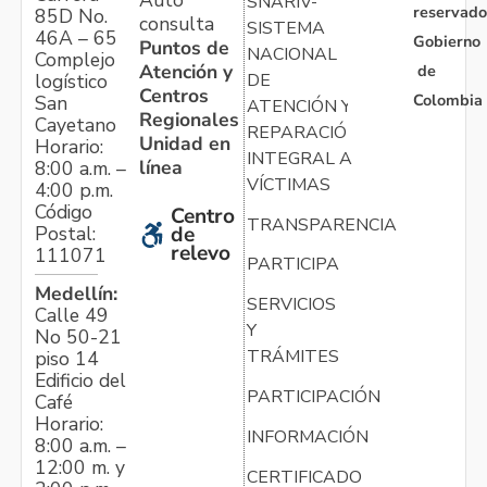
Auto
SNARIV-
reservado
85D No.
consulta
SISTEMA
46A – 65
Gobierno
Puntos de
NACIONAL
Complejo
Atención y
de
logístico
DE
Centros
Colombia
San
ATENCIÓN Y
Regionales
Cayetano
REPARACIÓN
Unidad en
Horario:
INTEGRAL A
línea
8:00 a.m. –
VÍCTIMAS
4:00 p.m.
Código
Centro
TRANSPARENCIA
Postal:
de
relevo
111071
PARTICIPA
Medellín:
SERVICIOS
Calle 49
Y
No 50-21
TRÁMITES
piso 14
Edificio del
PARTICIPACIÓN
Café
Horario:
INFORMACIÓN
8:00 a.m. –
12:00 m. y
CERTIFICADO