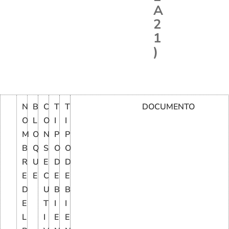
A
2
1
)
N
B
C
T
T
DOCUMENTO
O
L
O
I
I
M
O
N
P
P
B
Q
S
O
O
R
U
E
D
D
E
E
C
E
E
D
U
B
B
E
T
I
I
L
I
E
E