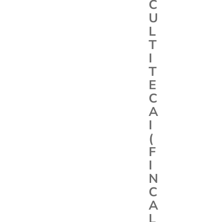
C
U
L
T
I
T
E
C
A
I
(
F
I
N
C
A
L