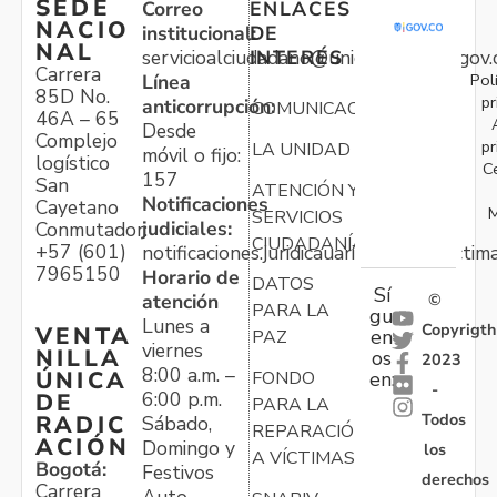
SEDE
Correo
ENLACES
NACIO
institucional:
DE
NAL
servicioalciudadano@unidadvictimas.gov.
INTERÉS
Carrera
Pol
Línea
85D No.
pr
anticorrupción:
COMUNICACIONES
46A – 65
Desde
Complejo
pr
LA UNIDAD
móvil o fijo:
logístico
C
157
San
ATENCIÓN Y
Notificaciones
Cayetano
M
SERVICIOS
judiciales:
Conmutador:
CIUDADANÍA
+57 (601)
notificaciones.juridicauariv@unidadvictim
7965150
Horario de
DATOS
Sí
atención
©
PARA LA
gu
Lunes a
Copyrigth
VENTA
en
PAZ
viernes
NILLA
os
2023
8:00 a.m. –
ÚNICA
FONDO
en:
-
6:00 p.m.
DE
PARA LA
Todos
RADIC
Sábado,
REPARACIÓN
ACIÓN
Domingo y
los
A VÍCTIMAS
Bogotá:
Festivos
derechos
Carrera