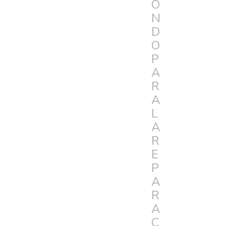
O
N
D
O
P
A
R
A
L
A
R
E
P
A
R
A
C