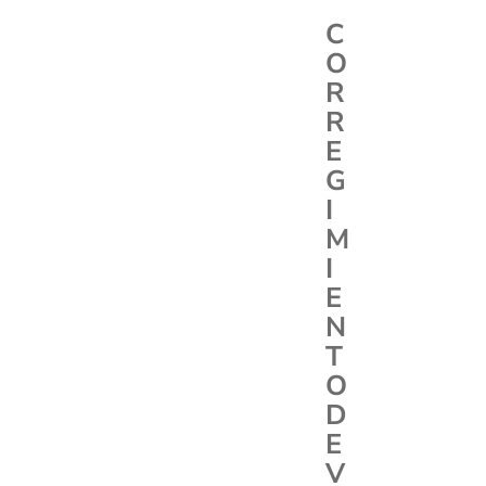
C
O
R
R
E
G
I
M
I
E
N
T
O
D
E
V