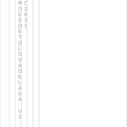
R
C
O
2
E
0
S
2
D
1
E
T
O
L
O
V
A
D
E
L
A
S
A
.
U
.C
.