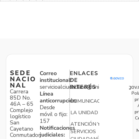
SEDE
Correo
ENLACES
NACIO
institucional:
DE
NAL
servicioalciudadano@unidadvictimas.gov.
INTERÉS
Carrera
Pol
Línea
85D No.
pr
anticorrupción:
COMUNICACIONES
46A – 65
Desde
Complejo
pr
LA UNIDAD
móvil o fijo:
logístico
C
157
San
ATENCIÓN Y
Notificaciones
Cayetano
M
SERVICIOS
judiciales:
Conmutador:
CIUDADANÍA