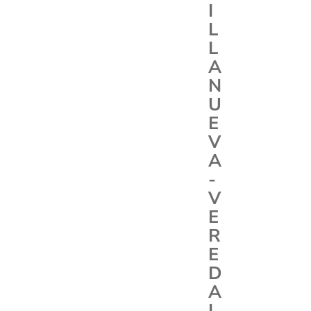
I
L
L
A
N
U
E
V
A
-
V
E
R
E
D
A
L