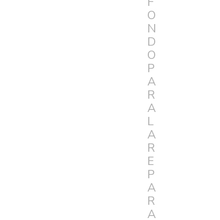
F
O
N
D
O
P
A
R
A
L
A
R
E
P
A
R
A