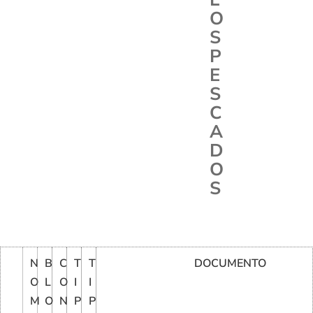
O
S
P
E
S
C
A
D
O
S
N
B
C
T
T
DOCUMENTO
O
L
O
I
I
M
O
N
P
P