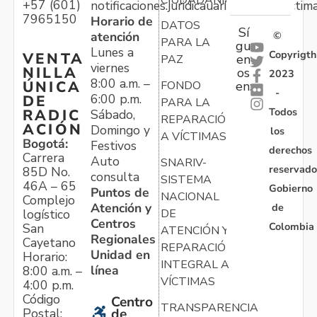
+57 (601)
notificaciones.juridicauariv@unidadvictim
7965150
Horario de
DATOS
Sí
atención
©
PARA LA
gu
Lunes a
Copyrigth
VENTA
en
PAZ
viernes
NILLA
os
2023
8:00 a.m. –
ÚNICA
FONDO
en:
-
6:00 p.m.
DE
PARA LA
Todos
RADIC
Sábado,
REPARACIÓN
ACIÓN
Domingo y
los
A VÍCTIMAS
Bogotá:
Festivos
derechos
Carrera
Auto
SNARIV-
reservado
85D No.
consulta
SISTEMA
46A – 65
Gobierno
Puntos de
NACIONAL
Complejo
Atención y
de
logístico
DE
Centros
Colombia
San
ATENCIÓN Y
Regionales
Cayetano
REPARACIÓN
Unidad en
Horario:
INTEGRAL A
línea
8:00 a.m. –
VÍCTIMAS
4:00 p.m.
Código
Centro
TRANSPARENCIA
Postal:
de