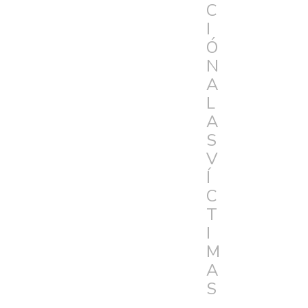
C
I
Ó
N
A
L
A
S
V
Í
C
T
I
M
A
S