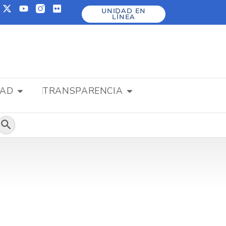
UNIDAD EN
LÍNEA
DAD
TRANSPARENCIA
Botón de búsqueda