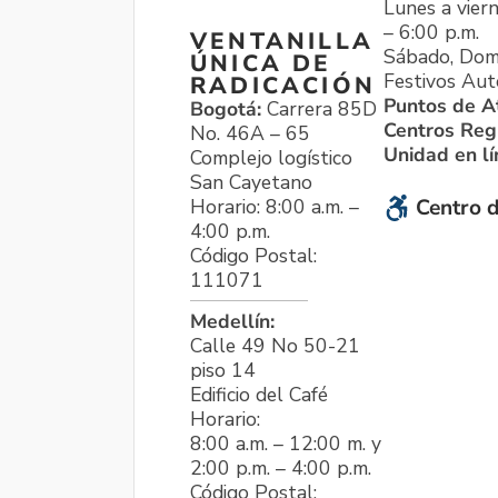
Lunes a viern
– 6:00 p.m.
VENTANILLA
Sábado, Dom
ÚNICA DE
Festivos Aut
RADICACIÓN
Puntos de A
Bogotá:
Carrera 85D
Centros Reg
No. 46A – 65
Unidad en l
Complejo logístico
San Cayetano
Horario: 8:00 a.m. –
Centro d
4:00 p.m.
Código Postal:
111071
Medellín:
Calle 49 No 50-21
piso 14
Edificio del Café
Horario:
8:00 a.m. – 12:00 m. y
2:00 p.m. – 4:00 p.m.
Código Postal: