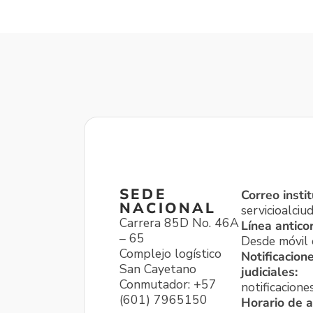
SEDE
Correo instit
NACIONAL
servicioalci
Carrera 85D No. 46A
Línea antico
– 65
Desde móvil o
Complejo logístico
Notificacion
San Cayetano
judiciales:
Conmutador: +57
notificacione
(601) 7965150
Horario de a