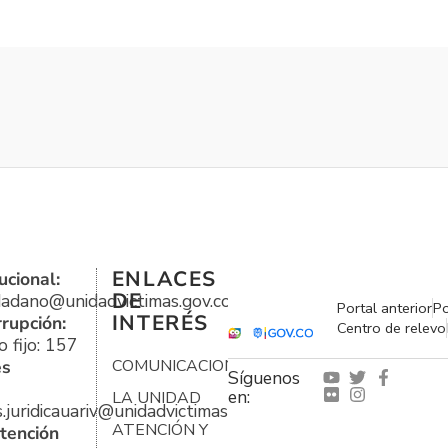
ENLACES
ucional:
DE
udadano@unidadvictimas.gov.co
Portal anterior
Po
INTERÉS
rrupción:
Centro de relevo
 fijo: 157
es
COMUNICACIONES
Síguenos
en:
LA UNIDAD
s.juridicauariv@unidadvictimas.gov.co
ATENCIÓN Y
tención