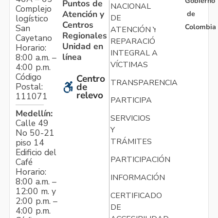
Gobierno
Puntos de
NACIONAL
Complejo
Atención y
de
logístico
DE
Centros
Colombia
San
ATENCIÓN Y
Regionales
Cayetano
REPARACIÓN
Unidad en
Horario:
INTEGRAL A
línea
8:00 a.m. –
VÍCTIMAS
4:00 p.m.
Código
Centro
TRANSPARENCIA
Postal:
de
relevo
111071
PARTICIPA
Medellín:
SERVICIOS
Calle 49
Y
No 50-21
TRÁMITES
piso 14
Edificio del
PARTICIPACIÓN
Café
Horario:
INFORMACIÓN
8:00 a.m. –
12:00 m. y
CERTIFICADO
2:00 p.m. –
DE
4:00 p.m.