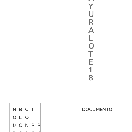
Y
U
R
A
L
O
T
E
1
8
N
B
C
T
T
DOCUMENTO
O
L
O
I
I
M
O
N
P
P