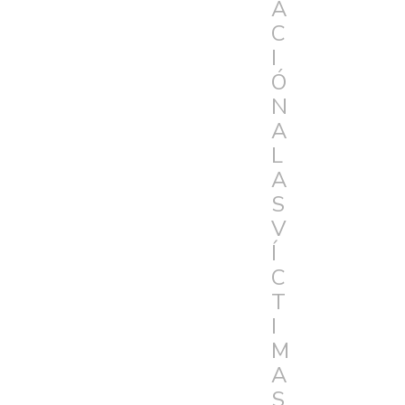
A
C
I
Ó
N
A
L
A
S
V
Í
C
T
I
M
A
S