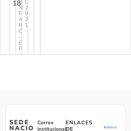
Ó
C
18
N
2
F
0
A
2
R
1
C
-
E
P
SEDE
Correo
ENLACES
NACIO
institucional:
DE