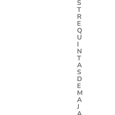
S
T
R
E
Q
U
I
N
T
A
S
D
E
M
A
J
A