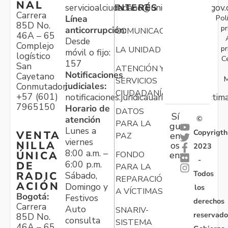
NAL
servicioalciudadano@unidadvictimas.gov.
INTERÉS
Carrera
Pol
Línea
85D No.
pr
anticorrupción:
COMUNICACIONES
46A – 65
Desde
Complejo
pr
LA UNIDAD
móvil o fijo:
logístico
C
157
San
ATENCIÓN Y
Notificaciones
Cayetano
M
SERVICIOS
judiciales:
Conmutador:
CIUDADANÍA
+57 (601)
notificaciones.juridicauariv@unidadvictim
7965150
Horario de
DATOS
Sí
atención
©
PARA LA
gu
Lunes a
Copyrigth
VENTA
en
PAZ
viernes
NILLA
os
2023
8:00 a.m. –
ÚNICA
FONDO
en:
-
6:00 p.m.
DE
PARA LA
Todos
RADIC
Sábado,
REPARACIÓN
ACIÓN
Domingo y
los
A VÍCTIMAS
Bogotá:
Festivos
derechos
Carrera
Auto
SNARIV-
reservado
85D No.
consulta
SISTEMA
46A – 65