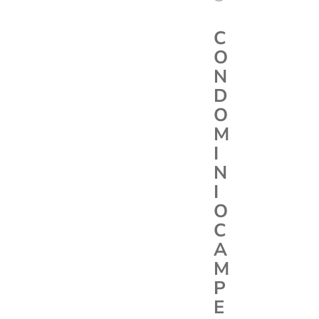
C
O
N
D
O
M
I
N
I
O
C
A
M
P
E