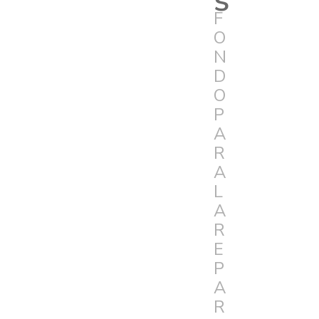
F
O
N
D
O
P
A
R
A
L
A
R
E
P
A
R