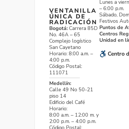
Lunes a viern
– 6:00 p.m.
VENTANILLA
Sábado, Dom
ÚNICA DE
Festivos Aut
RADICACIÓN
Puntos de A
Bogotá:
Carrera 85D
Centros Reg
No. 46A – 65
Unidad en l
Complejo logístico
San Cayetano
Horario: 8:00 a.m. –
Centro d
4:00 p.m.
Código Postal:
111071
Medellín:
Calle 49 No 50-21
piso 14
Edificio del Café
Horario:
8:00 a.m. – 12:00 m. y
2:00 p.m. – 4:00 p.m.
Código Postal: