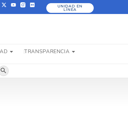
UNIDAD EN
LÍNEA
DAD
TRANSPARENCIA
Botón de búsqueda