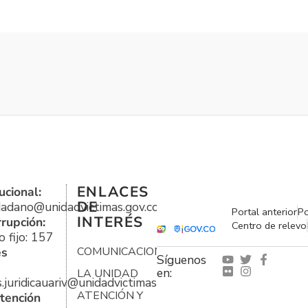
ENLACES
ucional:
DE
udadano@unidadvictimas.gov.co
Portal anterior
Po
INTERÉS
rrupción:
Centro de relevo
 fijo: 157
es
COMUNICACIONES
Síguenos
en:
LA UNIDAD
s.juridicauariv@unidadvictimas.gov.co
ATENCIÓN Y
tención