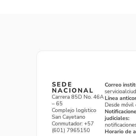
SEDE
Correo instit
NACIONAL
servicioalci
Carrera 85D No. 46A
Línea antico
– 65
Desde móvil o
Complejo logístico
Notificacion
San Cayetano
judiciales:
Conmutador: +57
notificacione
(601) 7965150
Horario de a