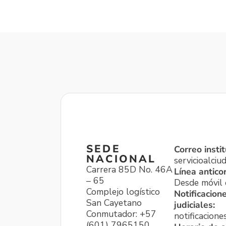
SEDE
Correo instit
NACIONAL
servicioalci
Carrera 85D No. 46A
Línea antico
– 65
Desde móvil o
Complejo logístico
Notificacion
San Cayetano
judiciales:
Conmutador: +57
notificacione
(601) 7965150