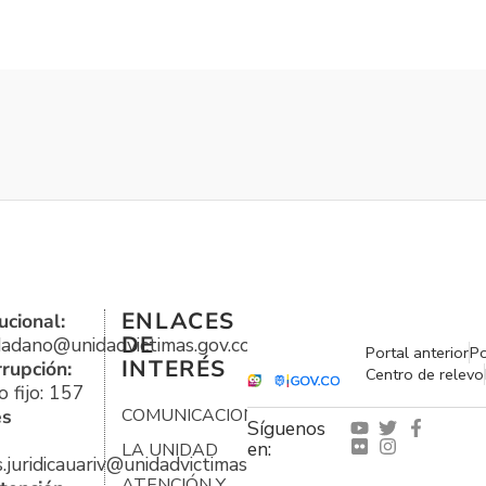
ENLACES
ucional:
DE
udadano@unidadvictimas.gov.co
Portal anterior
Po
INTERÉS
rrupción:
Centro de relevo
 fijo: 157
es
COMUNICACIONES
Síguenos
en:
LA UNIDAD
s.juridicauariv@unidadvictimas.gov.co
ATENCIÓN Y