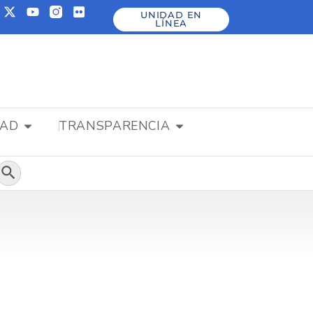
UNIDAD EN
LÍNEA
DAD
TRANSPARENCIA
Botón de búsqueda