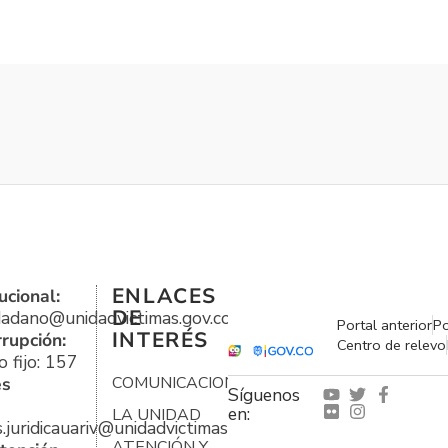
ENLACES
ucional:
DE
udadano@unidadvictimas.gov.co
Portal anterior
Po
INTERÉS
rrupción:
Centro de relevo
 fijo: 157
es
COMUNICACIONES
Síguenos
en:
LA UNIDAD
s.juridicauariv@unidadvictimas.gov.co
ATENCIÓN Y