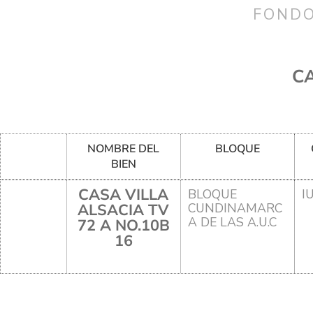
FONDO
CA
NOMBRE DEL
BLOQUE
BIEN
CASA VILLA
BLOQUE
I
ALSACIA TV
CUNDINAMARC
A DE LAS A.U.C
72 A NO.10B
16