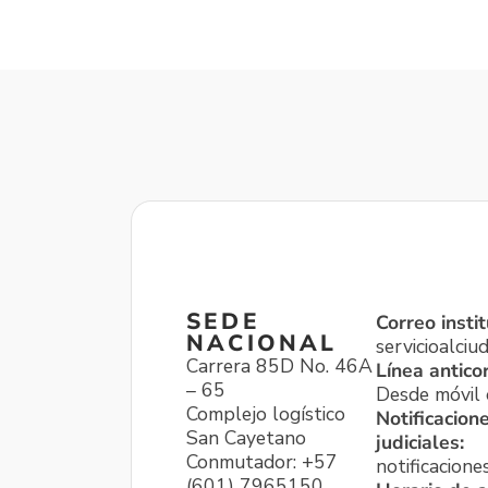
SEDE
Correo instit
NACIONAL
servicioalci
Carrera 85D No. 46A
Línea antico
– 65
Desde móvil o
Complejo logístico
Notificacion
San Cayetano
judiciales:
Conmutador: +57
notificacione
(601) 7965150