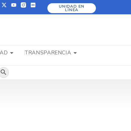
UNIDAD EN
LÍNEA
DAD
TRANSPARENCIA
Botón de búsqueda