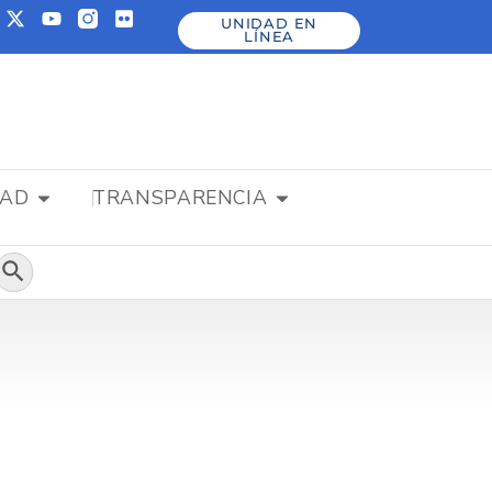
UNIDAD EN
LÍNEA
DAD
TRANSPARENCIA
Botón de búsqueda