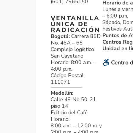
(601) 7965150
Horario de a
Lunes a viern
– 6:00 p.m.
VENTANILLA
Sábado, Dom
ÚNICA DE
Festivos Aut
RADICACIÓN
Puntos de A
Bogotá:
Carrera 85D
Centros Reg
No. 46A – 65
Unidad en l
Complejo logístico
San Cayetano
Horario: 8:00 a.m. –
Centro d
4:00 p.m.
Código Postal:
111071
Medellín:
Calle 49 No 50-21
piso 14
Edificio del Café
Horario:
8:00 a.m. – 12:00 m. y
2:00 p.m. – 4:00 p.m.