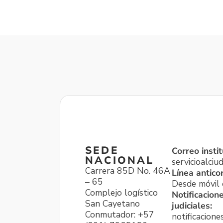
SEDE
Correo instit
NACIONAL
servicioalci
Carrera 85D No. 46A
Línea antico
– 65
Desde móvil o
Complejo logístico
Notificacion
San Cayetano
judiciales:
Conmutador: +57
notificacione