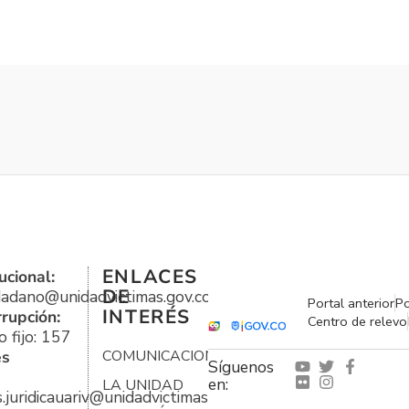
ENLACES
ucional:
DE
udadano@unidadvictimas.gov.co
Portal anterior
Po
INTERÉS
rrupción:
Centro de relevo
 fijo: 157
es
COMUNICACIONES
Síguenos
en:
LA UNIDAD
s.juridicauariv@unidadvictimas.gov.co