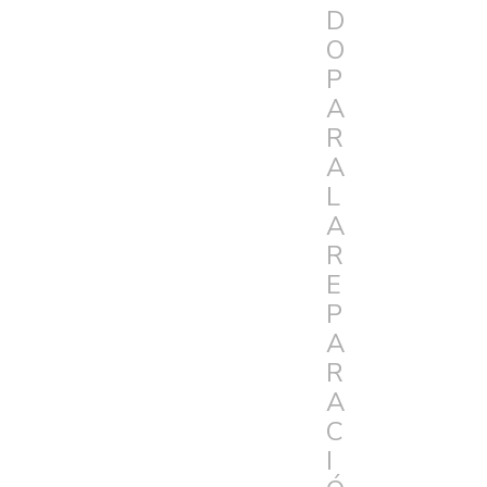
D
O
P
A
R
A
L
A
R
E
P
A
R
A
C
I