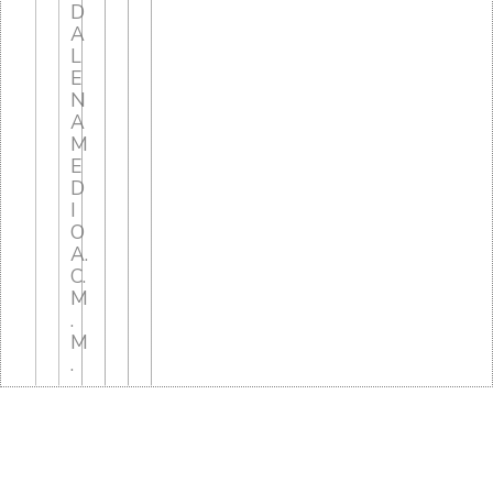
D
A
L
E
N
A
M
E
D
I
O
A.
C.
M
.
M
.