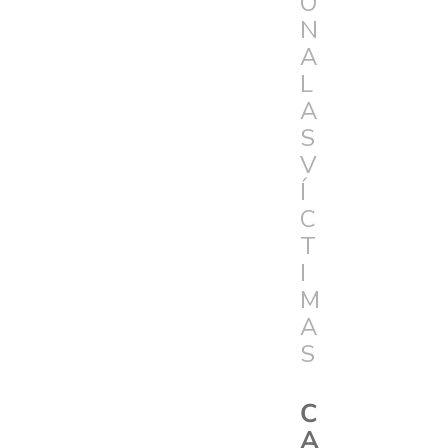
Ó
N
A
L
A
S
V
Í
C
T
I
M
A
S
C
A