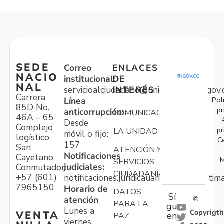
SEDE
Correo
ENLACES
NACIO
institucional:
DE
NAL
servicioalciudadano@unidadvictimas.gov.
INTERÉS
Carrera
Pol
Línea
85D No.
pr
anticorrupción:
COMUNICACIONES
46A – 65
Desde
Complejo
pr
LA UNIDAD
móvil o fijo:
logístico
C
157
San
ATENCIÓN Y
Notificaciones
Cayetano
M
SERVICIOS
judiciales:
Conmutador:
CIUDADANÍA
+57 (601)
notificaciones.juridicauariv@unidadvictim
7965150
Horario de
DATOS
Sí
atención
©
PARA LA
gu
Lunes a
Copyrigth
VENTA
en
PAZ
viernes