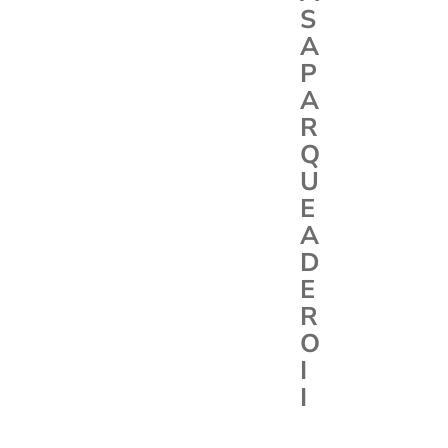
S
A
P
A
R
Q
U
E
A
D
E
R
O
I
I