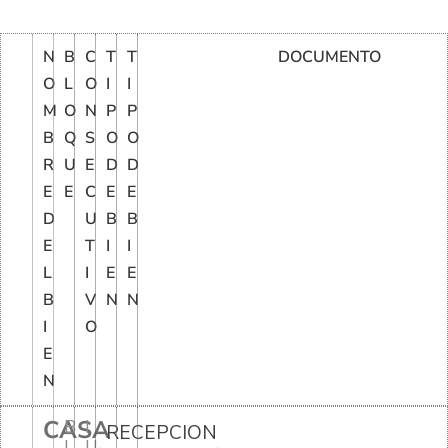
N
B
C
T
T
DOCUMENTO
O
L
O
I
I
M
O
N
P
P
B
Q
S
O
O
R
U
E
D
D
E
E
C
E
E
D
U
B
B
E
T
I
I
L
I
E
E
B
V
N
N
I
O
E
N
CASA
B
I
RECEPCION
L
U