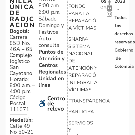
NILLA
os
2023
8:00 a.m. –
ÚNICA
FONDO
en:
-
6:00 p.m.
DE
PARA LA
Todos
RADIC
Sábado,
REPARACIÓN
ACIÓN
Domingo y
los
A VÍCTIMAS
Bogotá:
Festivos
derechos
Carrera
Auto
SNARIV-
reservado
85D No.
consulta
SISTEMA
46A – 65
Gobierno
Puntos de
NACIONAL
Complejo
Atención y
de
logístico
DE
Centros
Colombia
San
ATENCIÓN Y
Regionales
Cayetano
REPARACIÓN
Unidad en
Horario:
INTEGRAL A
línea
8:00 a.m. –
VÍCTIMAS
4:00 p.m.
Código
Centro
TRANSPARENCIA
Postal:
de
relevo
111071
PARTICIPA
Medellín:
SERVICIOS
Calle 49
Y
No 50-21