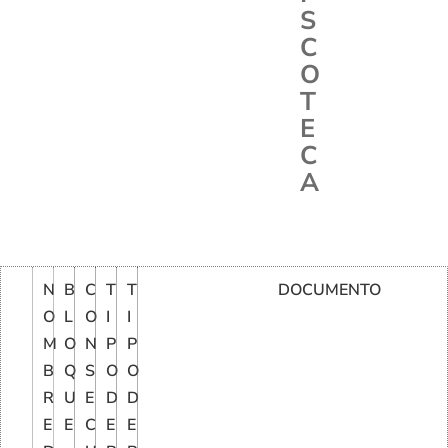
S
C
O
T
E
C
A
N
B
C
T
T
DOCUMENTO
O
L
O
I
I
M
O
N
P
P
B
Q
S
O
O
R
U
E
D
D
E
E
C
E
E