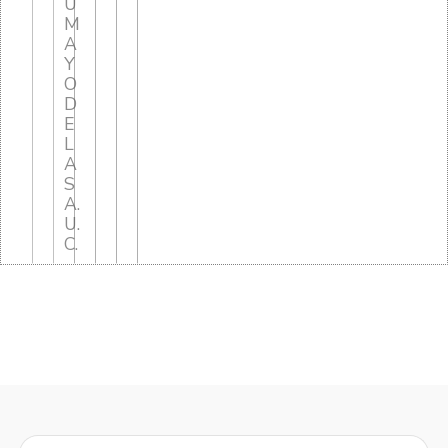
U
M
A
Y
O
D
E
L
A
S
A.
U.
C.