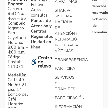
A VÍCTIMAS
Bogotá:
Festivos
derechos
Carrera
Auto
SNARIV-
reservado
85D No.
consulta
SISTEMA
46A – 65
Gobierno
Puntos de
NACIONAL
Complejo
Atención y
de
logístico
DE
Centros
Colombia
San
ATENCIÓN Y
Regionales
Cayetano
REPARACIÓN
Unidad en
Horario:
INTEGRAL A
línea
8:00 a.m. –
VÍCTIMAS
4:00 p.m.
Código
Centro
TRANSPARENCIA
Postal:
de
relevo
111071
PARTICIPA
Medellín:
SERVICIOS
Calle 49
Y
No 50-21
TRÁMITES
piso 14
Edificio del
PARTICIPACIÓN
Café
Horario:
INFORMACIÓN