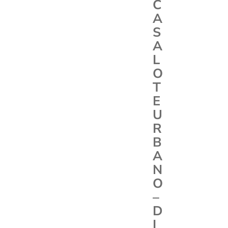
C
A
S
A
L
O
T
E
U
R
B
A
N
O
–
D
I