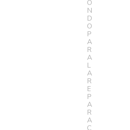
O
N
D
O
P
A
R
A
L
A
R
E
P
A
R
A
C