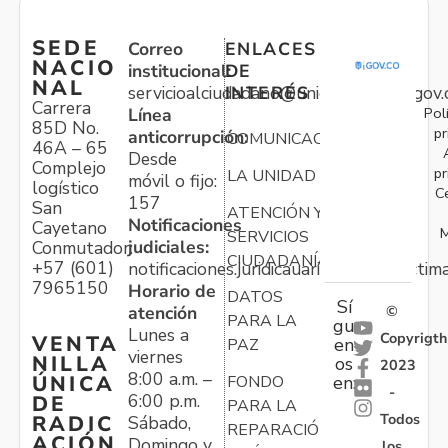
SEDE
Correo
ENLACES
NACIO
institucional:
DE
NAL
servicioalciudadano@unidadvictimas.gov.
INTERÉS
Carrera
Pol
Línea
85D No.
pr
anticorrupción:
COMUNICACIONES
46A – 65
Desde
Complejo
pr
LA UNIDAD
móvil o fijo:
logístico
C
157
San
ATENCIÓN Y
Notificaciones
Cayetano
M
SERVICIOS
judiciales:
Conmutador:
CIUDADANÍA
+57 (601)
notificaciones.juridicauariv@unidadvictim
7965150
Horario de
DATOS
Sí
atención
©
PARA LA
gu
Lunes a
Copyrigth
VENTA
en
PAZ
viernes
NILLA
os
2023
8:00 a.m. –
ÚNICA
FONDO
en:
-
6:00 p.m.
DE
PARA LA
Todos
RADIC
Sábado,
REPARACIÓN
ACIÓN
Domingo y
los