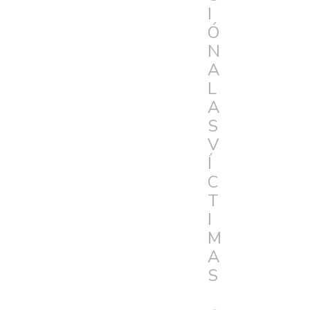
I
Ó
N
A
L
A
S
V
Í
C
T
I
M
A
S