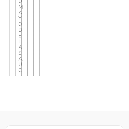
U
M
A
Y
O
D
E
L
A
S
A.
U.
C.