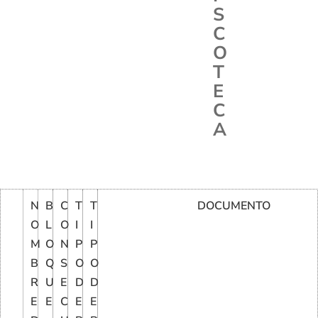
S
C
O
T
E
C
A
N
B
C
T
T
DOCUMENTO
O
L
O
I
I
M
O
N
P
P
B
Q
S
O
O
R
U
E
D
D
E
E
C
E
E