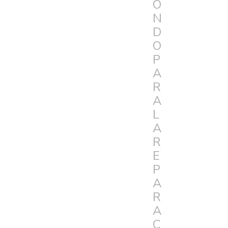
O
N
D
O
P
A
R
A
L
A
R
E
P
A
R
A
C