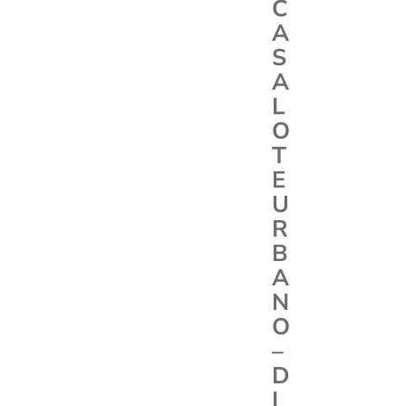
C
A
S
A
L
O
T
E
U
R
B
A
N
O
–
D
I