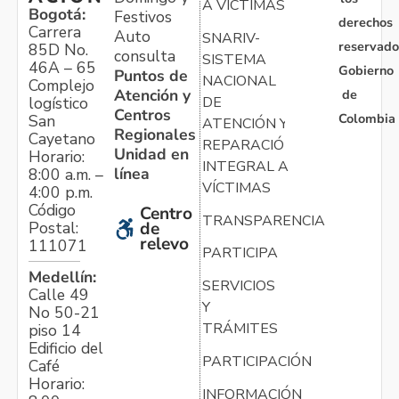
A VÍCTIMAS
Bogotá:
Festivos
derechos
Carrera
Auto
SNARIV-
reservado
85D No.
consulta
SISTEMA
46A – 65
Gobierno
Puntos de
NACIONAL
Complejo
Atención y
de
logístico
DE
Centros
Colombia
San
ATENCIÓN Y
Regionales
Cayetano
REPARACIÓN
Unidad en
Horario:
INTEGRAL A
línea
8:00 a.m. –
VÍCTIMAS
4:00 p.m.
Código
Centro
TRANSPARENCIA
Postal:
de
relevo
111071
PARTICIPA
Medellín:
SERVICIOS
Calle 49
Y
No 50-21
TRÁMITES
piso 14
Edificio del
PARTICIPACIÓN
Café
Horario:
INFORMACIÓN