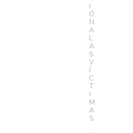
I
Ó
N
A
L
A
S
V
Í
C
T
I
M
A
S