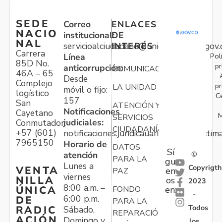
SEDE
Correo
ENLACES
NACIO
institucional:
DE
NAL
servicioalciudadano@unidadvictimas.gov.
INTERÉS
Carrera
Pol
Línea
85D No.
pr
anticorrupción:
COMUNICACIONES
46A – 65
Desde
Complejo
pr
LA UNIDAD
móvil o fijo:
logístico
C
157
San
ATENCIÓN Y
Notificaciones
Cayetano
M
SERVICIOS
judiciales:
Conmutador:
CIUDADANÍA
+57 (601)
notificaciones.juridicauariv@unidadvictim
7965150
Horario de
DATOS
Sí
atención
©
PARA LA
gu
Lunes a
Copyrigth
VENTA
en
PAZ
viernes
NILLA
os
2023
8:00 a.m. –
ÚNICA
FONDO
en:
-
6:00 p.m.
DE
PARA LA
Todos
RADIC
Sábado,
REPARACIÓN
ACIÓN
Domingo y
los