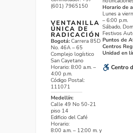
notificacione
(601) 7965150
Horario de a
Lunes a viern
– 6:00 p.m.
VENTANILLA
Sábado, Dom
ÚNICA DE
Festivos Aut
RADICACIÓN
Puntos de A
Bogotá:
Carrera 85D
Centros Reg
No. 46A – 65
Unidad en l
Complejo logístico
San Cayetano
Horario: 8:00 a.m. –
Centro d
4:00 p.m.
Código Postal:
111071
Medellín:
Calle 49 No 50-21
piso 14
Edificio del Café
Horario:
8:00 a.m. – 12:00 m. y