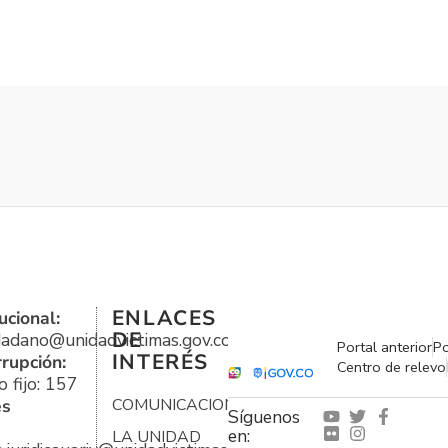
ENLACES
ucional:
DE
udadano@unidadvictimas.gov.co
Portal anterior
Po
INTERÉS
rrupción:
Centro de relevo
 fijo: 157
es
COMUNICACIONES
Síguenos
en:
LA UNIDAD