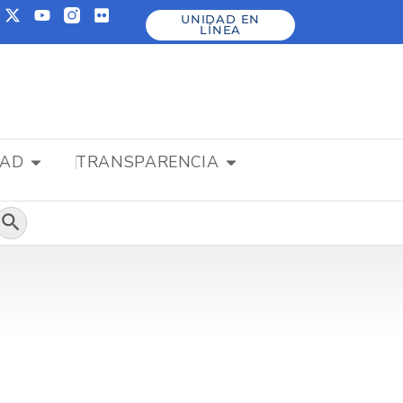
UNIDAD EN
LÍNEA
DAD
TRANSPARENCIA
Botón de búsqueda