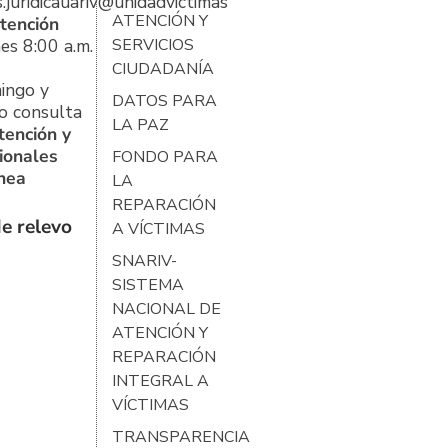
s.juridicauariv@unidadvictimas.gov.co
ATENCIÓN Y
tención
es 8:00 a.m.
SERVICIOS
CIUDADANÍA
ingo y
DATOS PARA
o consulta
LA PAZ
tención y
ionales
FONDO PARA
ínea
LA
REPARACIÓN
e relevo
A VÍCTIMAS
SNARIV-
SISTEMA
NACIONAL DE
ATENCIÓN Y
REPARACIÓN
INTEGRAL A
VÍCTIMAS
TRANSPARENCIA