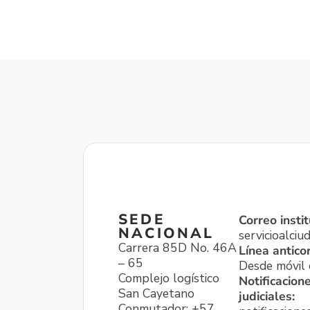
SEDE
Correo instit
NACIONAL
servicioalci
Carrera 85D No. 46A
Línea antico
– 65
Desde móvil o
Complejo logístico
Notificacion
San Cayetano
judiciales:
Conmutador: +57