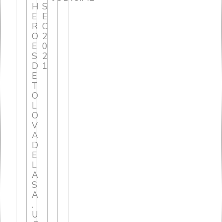
H
S
E
E
R
C
O
2
E
0
S
2
D
1
E
T
O
L
O
V
A
D
E
L
A
S
A
.
U