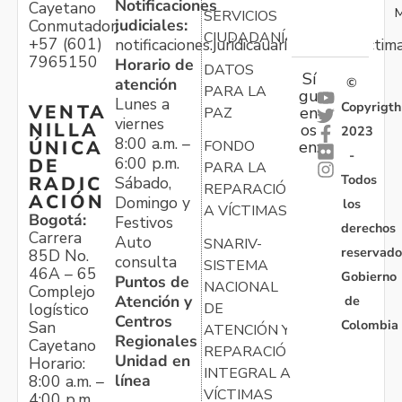
Notificaciones
Cayetano
M
SERVICIOS
judiciales:
Conmutador:
CIUDADANÍA
+57 (601)
notificaciones.juridicauariv@unidadvictim
7965150
Horario de
DATOS
Sí
atención
©
PARA LA
gu
Lunes a
Copyrigth
VENTA
en
PAZ
viernes
NILLA
os
2023
8:00 a.m. –
ÚNICA
FONDO
en:
-
6:00 p.m.
DE
PARA LA
Todos
RADIC
Sábado,
REPARACIÓN
ACIÓN
Domingo y
los
A VÍCTIMAS
Bogotá:
Festivos
derechos
Carrera
Auto
SNARIV-
reservado
85D No.
consulta
SISTEMA
46A – 65
Gobierno
Puntos de
NACIONAL
Complejo
Atención y
de
logístico
DE
Centros
Colombia
San
ATENCIÓN Y
Regionales
Cayetano
REPARACIÓN
Unidad en
Horario:
INTEGRAL A
línea
8:00 a.m. –
VÍCTIMAS
4:00 p.m.