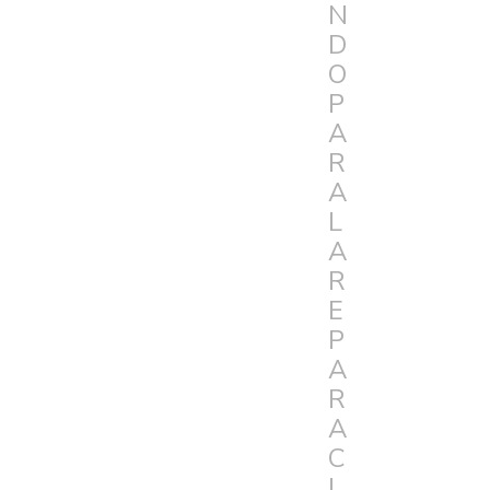
N
D
O
P
A
R
A
L
A
R
E
P
A
R
A
C
I