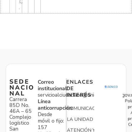
.C
.
SEDE
Correo
ENLACES
NACIO
institucional:
DE
NAL
servicioalciudadano@unidadvictimas.gov.
INTERÉS
Carrera
Pol
Línea
85D No.
pr
anticorrupción:
COMUNICACIONES
46A – 65
Desde
Complejo
pr
LA UNIDAD
móvil o fijo:
logístico
C
157
San
ATENCIÓN Y