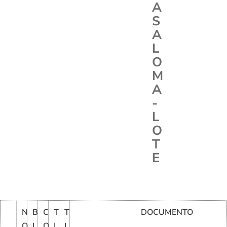
A
S
A
L
O
M
A
-
L
O
T
E
N
B
C
T
T
DOCUMENTO
O
L
O
I
I