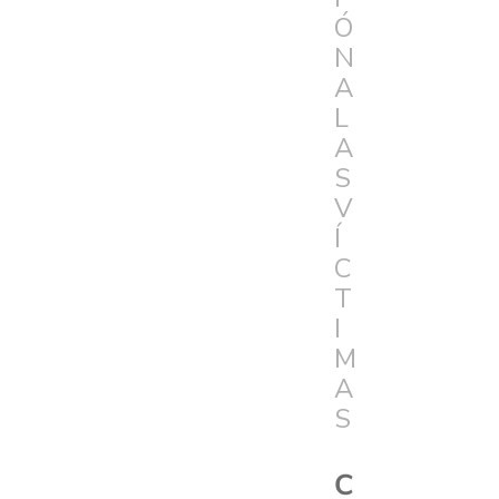
Ó
N
A
L
A
S
V
Í
C
T
I
M
A
S
C