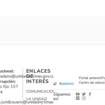
ENLACES
ucional:
DE
udadano@unidadvictimas.gov.co
Portal anterior
Po
INTERÉS
rrupción:
Centro de relevo
 fijo: 157
es
COMUNICACIONES
Síguenos
en:
LA UNIDAD
s.juridicauariv@unidadvictimas.gov.co