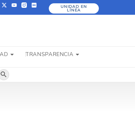
UNIDAD EN
LÍNEA
DAD
TRANSPARENCIA
Botón de búsqueda