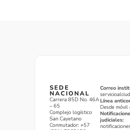
SEDE
Correo instit
NACIONAL
servicioalci
Carrera 85D No. 46A
Línea antico
– 65
Desde móvil o
Complejo logístico
Notificacion
San Cayetano
judiciales:
Conmutador: +57
notificacione