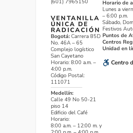
(601) 7965150
Horario de a
Lunes a viern
– 6:00 p.m.
VENTANILLA
Sábado, Dom
ÚNICA DE
Festivos Aut
RADICACIÓN
Puntos de A
Bogotá:
Carrera 85D
Centros Reg
No. 46A – 65
Unidad en l
Complejo logístico
San Cayetano
Horario: 8:00 a.m. –
Centro d
4:00 p.m.
Código Postal:
111071
Medellín:
Calle 49 No 50-21
piso 14
Edificio del Café
Horario:
8:00 a.m. – 12:00 m. y
2:00 p.m. – 4:00 p.m.