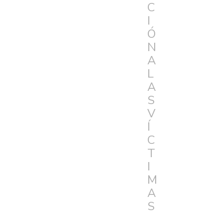
C
I
Ó
N
A
L
A
S
V
Í
C
T
I
M
A
S