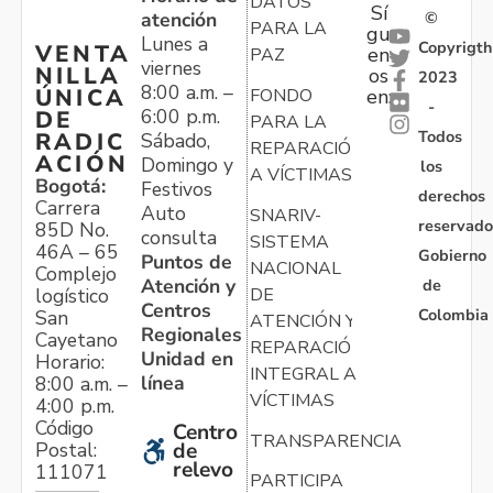
DATOS
Sí
atención
©
PARA LA
gu
Lunes a
Copyrigth
VENTA
en
PAZ
viernes
NILLA
os
2023
8:00 a.m. –
ÚNICA
FONDO
en:
-
6:00 p.m.
DE
PARA LA
Todos
RADIC
Sábado,
REPARACIÓN
ACIÓN
Domingo y
los
A VÍCTIMAS
Bogotá:
Festivos
derechos
Carrera
Auto
SNARIV-
reservado
85D No.
consulta
SISTEMA
46A – 65
Gobierno
Puntos de
NACIONAL
Complejo
Atención y
de
logístico
DE
Centros
Colombia
San
ATENCIÓN Y
Regionales
Cayetano
REPARACIÓN
Unidad en
Horario:
INTEGRAL A
línea
8:00 a.m. –
VÍCTIMAS
4:00 p.m.
Código
Centro
TRANSPARENCIA
Postal:
de
relevo
111071
PARTICIPA