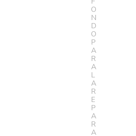
F
O
N
D
O
P
A
R
A
L
A
R
E
P
A
R
A