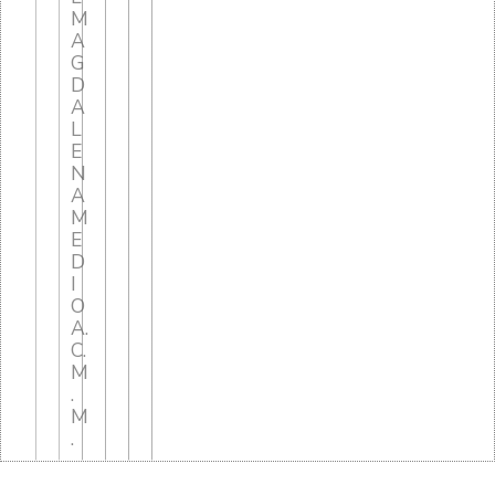
M
A
G
D
A
L
E
N
A
M
E
D
I
O
A.
C.
M
.
M
.