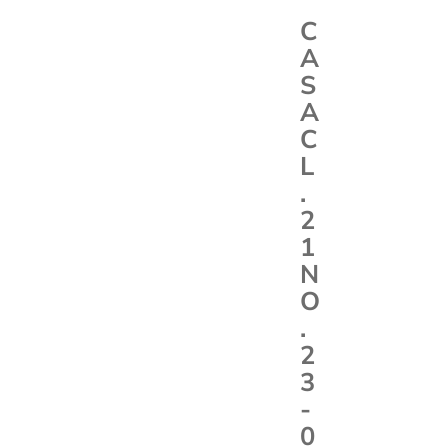
C
A
S
A
C
L
.
2
1
N
O
.
2
3
-
0