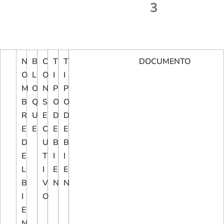
3
N
B
C
T
T
DOCUMENTO
O
L
O
I
I
M
O
N
P
P
B
Q
S
O
O
R
U
E
D
D
E
E
C
E
E
D
U
B
B
E
T
I
I
L
I
E
E
B
V
N
N
I
O
E
N