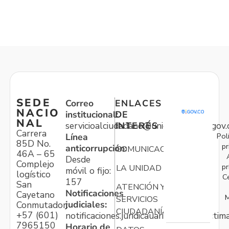
SEDE
Correo
ENLACES
NACIO
institucional:
DE
NAL
servicioalciudadano@unidadvictimas.gov.
INTERÉS
Carrera
Pol
Línea
85D No.
pr
anticorrupción:
COMUNICACIONES
46A – 65
Desde
Complejo
pr
LA UNIDAD
móvil o fijo:
logístico
C
157
San
ATENCIÓN Y
Notificaciones
Cayetano
M
SERVICIOS
judiciales:
Conmutador:
CIUDADANÍA
+57 (601)
notificaciones.juridicauariv@unidadvictim
7965150
Horario de